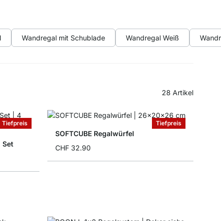
l
Wandregal mit Schublade
Wandregal Weiß
Wandr
28
Artikel
Tiefpreis
Tiefpreis
SOFTCUBE Regalwürfel
 Set
CHF 32.90