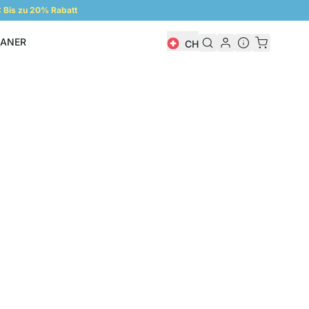
Bis zu 20% Rabatt
LANER
CH
Regalplaner