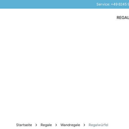
Service: +49 6245
Direkt zum Inhalt
REGA
Startseite
Regale
Wandregale
Regalwürfel