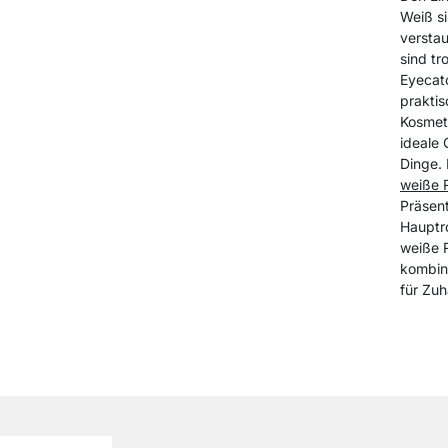
Weiß si
versta
sind tr
Eyecat
praktis
Kosmeti
ideale 
Dinge.
weiße 
Präsent
Hauptro
weiße 
kombin
für Zuh