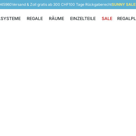
 945960
Versand & Zoll gratis ab 300 CHF
100 Tage Rückgaberecht
SUNNY SALE: 
LSYSTEME
REGALE
RÄUME
EINZELTEILE
SALE
REGALP
Regalsysteme
Regale
Räume
Einzelteile