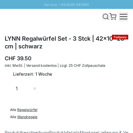
Service: +49 6245 945960
Direkt zum Inhalt
Versand & Zoll gratis ab 300 CHF
100 Tage Rückgaberecht
SUNNY SALE: Bis zu 20% Rabatt
LYNN Regalwürfel Set - 3 Stck | 42x10x26
Tiefpreis
cm | schwarz
CHF 39.50
inkl. MwSt. | Versand kostenlos | zzgl. 25 CHF Zollpauschale
Lieferzeit: 1 Woche
Menge
In den Warenkorb
Alle
Regalwürfel
Alle
Wandregale
Produktbeschreibung
Produktdetails
Montage
Lieferung & Ver