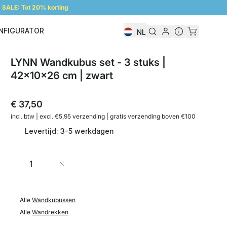
SALE: Tot 20% korting
NFIGURATOR
NL
Configurator
LYNN Wandkubus set - 3 stuks |
42x10x26 cm | zwart
€ 37,50
incl. btw | excl. €5,95 verzending | gratis verzending boven €100
Levertijd: 3-5 werkdagen
Aantal
In Winkelwagen
Alle
Wandkubussen
Alle
Wandrekken