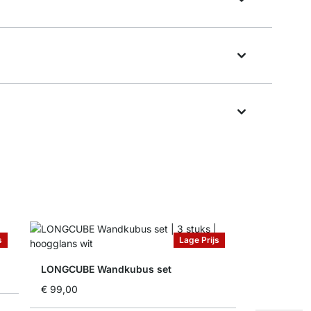
s
Lage Prijs
LONGCUBE Wandkubus set
€ 99,00