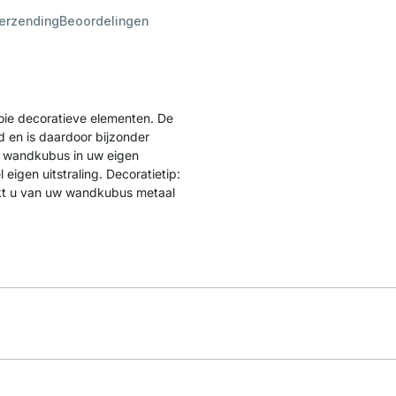
verzending
Beoordelingen
oie decoratieve elementen. De
 en is daardoor bijzonder
de wandkubus in uw eigen
igen uitstraling. Decoratietip:
akt u van uw wandkubus metaal