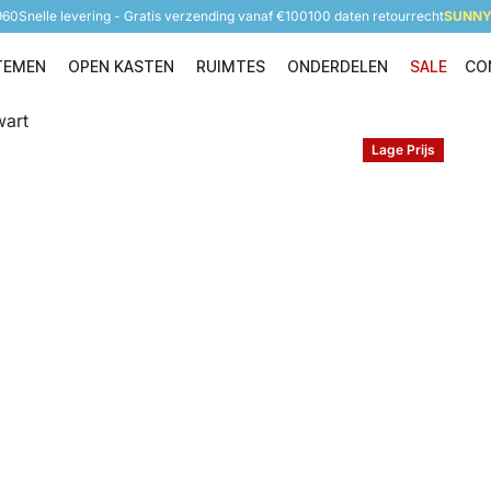
960
Snelle levering - Gratis verzending vanaf €100
100 daten retourrecht
SUNNY 
TEMEN
OPEN KASTEN
RUIMTES
ONDERDELEN
SALE
CO
Opbergsystemen
Open Kasten
Ruimtes
Onderdelen
Lage Prijs