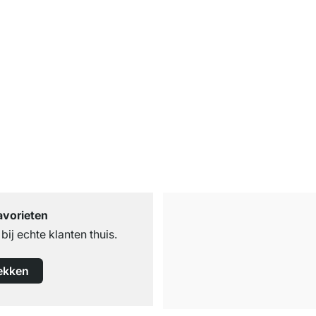
avorieten
ij echte klanten thuis.
ekken