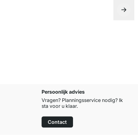
BOY Media
vanaf
€ 41
Persoonlijk advies
Vragen? Planningsservice nodig? Ik
sta voor u klaar.
Contact