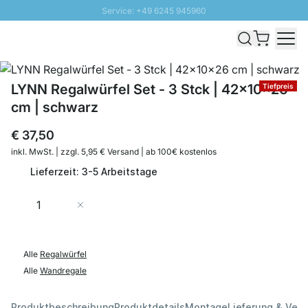
Service: +49 6245 945960
Direkt zum Inhalt
Schnelle Lieferung - Gratis Versand ab 100€
100 Tage Rückgabe
SUNNY SALE: Bis zu 20% Rabatt
LYNN Regalwürfel Set - 3 Stck | 42x10x26
Tiefpreis
cm | schwarz
€ 37,50
inkl. MwSt. | zzgl. 5,95 € Versand | ab 100€ kostenlos
Lieferzeit: 3-5 Arbeitstage
Menge
In den Warenkorb
Alle
Regalwürfel
Alle
Wandregale
Produktbeschreibung
Produktdetails
Montage
Lieferung & Ver