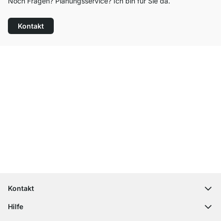
Noch Fragen? Planungsservice? Ich bin für Sie da.
Kontakt
Top Kundenservice
Kostenloser Versand
100 Tage Rückgaberecht
Kontakt
contact@regalraum.com
Hilfe
+49 6245 945960
(Mo.‑Fr. 8 ‑ 17 Uhr)
Häufige Fragen