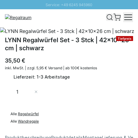
Service: +49 6245 945960
Direkt zum Inhalt
Schnelle Lieferung - Gratis Versand ab 100€
100 Tage Rückgabe
SUNNY SALE: Bis zu 20% Rabatt
LYNN Regalwürfel Set - 3 Stck | 42x10x26
Tiefpreis
cm | schwarz
35,50 €
inkl. MwSt. | zzgl. 5,95 € Versand | ab 100€ kostenlos
Lieferzeit: 1-3 Arbeitstage
Menge
In den Warenkorb
Alle
Regalwürfel
Alle
Wandregale
Produktbeschreibung
Produktdetails
Montage
Lieferung & Ver