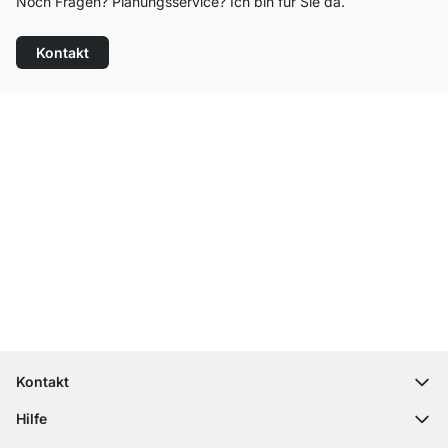
Noch Fragen? Planungsservice? Ich bin für Sie da.
Kontakt
Top Kundenservice
Kostenloser Versand
100 Tage Rückgaberecht
Kontakt
contact@regalraum.com
Hilfe
+49 6245 945960
(Mo.‑Fr. 8 ‑ 17 Uhr)
Häufige Fragen