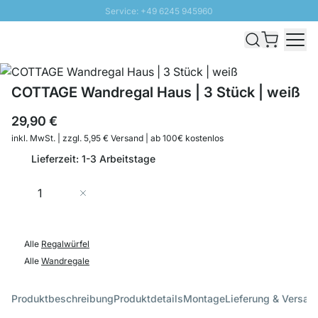
Service: +49 6245 945960
Direkt zum Inhalt
Schnelle Lieferung - Gratis Versand ab 100€
100 Tage Rückgabe
SUNNY SALE: Bis zu 20% Rabatt
COTTAGE Wandregal Haus | 3 Stück | weiß
29,90 €
inkl. MwSt. | zzgl. 5,95 € Versand | ab 100€ kostenlos
Lieferzeit: 1-3 Arbeitstage
Menge
In den Warenkorb
Alle
Regalwürfel
Alle
Wandregale
Produktbeschreibung
Produktdetails
Montage
Lieferung & Versan