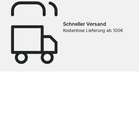
Schneller Versand
Kostenlose Lieferung ab 100€
4.8
Unsere Produkte in der Kategorie Glasbodenträger wurden von
37928
Kunden durchschnittlich mit
4.8
von
5
Sternen bewertet.
Zu den
Bewertungen
Top Kundenservice