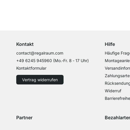
Top Kundenservice
Professionelle Beratung von Experten
Kontakt
Hilfe
contact@regalraum.com
Häufige Frag
+49 6245 945960
(Mo.‑Fr. 8 ‑ 17 Uhr)
Montageanle
Kontaktformular
Versandinfor
Zahlungsarte
Vertrag widerrufen
Rücksendun
Widerruf
Barrierefreihe
Partner
Bezahlarte
Versand mit GLS
Versand mit Schenker
Zahlung mit 
Zahlu