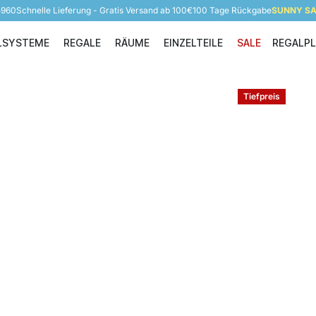
5960
Schnelle Lieferung - Gratis Versand ab 100€
100 Tage Rückgabe
SUNNY SAL
LSYSTEME
REGALE
RÄUME
EINZELTEILE
SALE
REGALP
Regalsysteme
Regale
Räume
Einzelteile
Tiefpreis