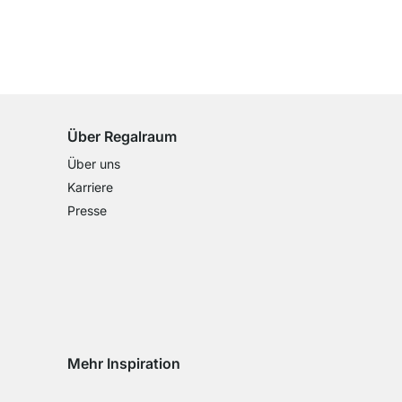
100 Tage Rückgaberecht
für alle Standardartikel
Über Regalraum
Über uns
Karriere
Presse
Mehr Inspiration
Social media Instagram
Social media Facebook
Social media Pinterest
Social media Youtube