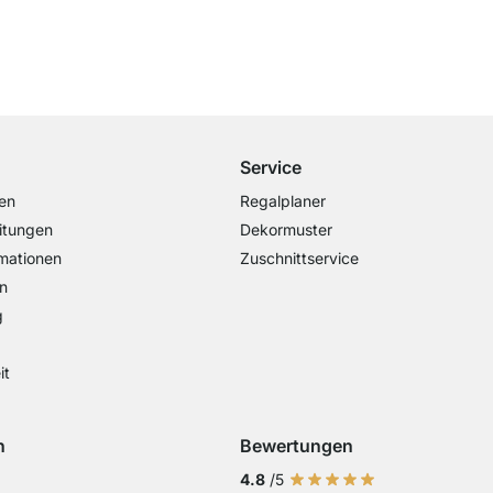
Kostenloser Versand
ab 100€ Bestellwert
Service
en
Regalplaner
itungen
Dekormuster
mationen
Zuschnittservice
n
g
it
n
Bewertungen
Visa
ng mit Mastercard
Zahlung mit Paypal
Zahlung mit Sofort Kasse
Zahlung mit Vorkasse
4.8
/5