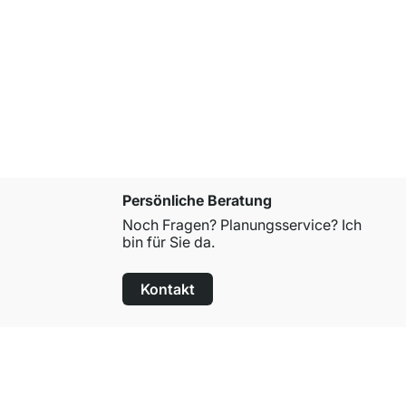
CUADRO Reg
ab
7,60 €
Persönliche Beratung
Noch Fragen? Planungsservice? Ich
bin für Sie da.
Kontakt