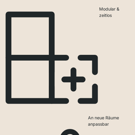
Modular &
zeitlos
An neue Räume
anpassbar