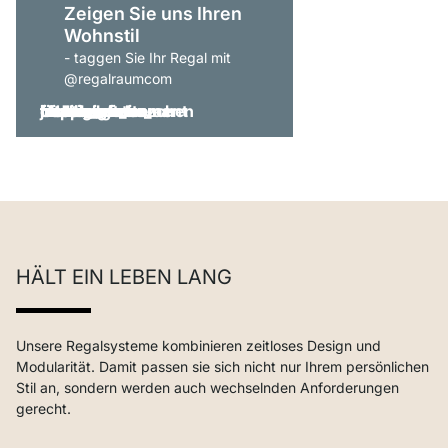
Zeigen Sie uns Ihren
Wohnstil
- taggen Sie Ihr Regal mit
@regalraumcom
HÄLT EIN LEBEN LANG
Unsere Regalsysteme kombinieren zeitloses Design und
Modularität. Damit passen sie sich nicht nur Ihrem persönlichen
Stil an, sondern werden auch wechselnden Anforderungen
gerecht.