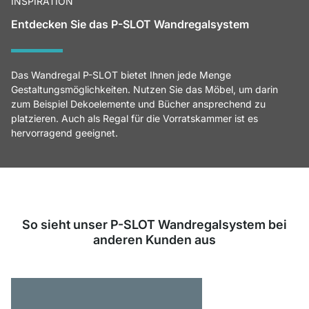
INSPIRATION
Entdecken Sie das P-SLOT Wandregalsystem
Das Wandregal P-SLOT bietet Ihnen jede Menge
Gestaltungsmöglichkeiten. Nutzen Sie das Möbel, um darin
zum Beispiel Dekoelemente und Bücher ansprechend zu
platzieren. Auch als Regal für die Vorratskammer ist es
hervorragend geeignet.
So sieht unser P-SLOT Wandregalsystem bei
anderen Kunden aus