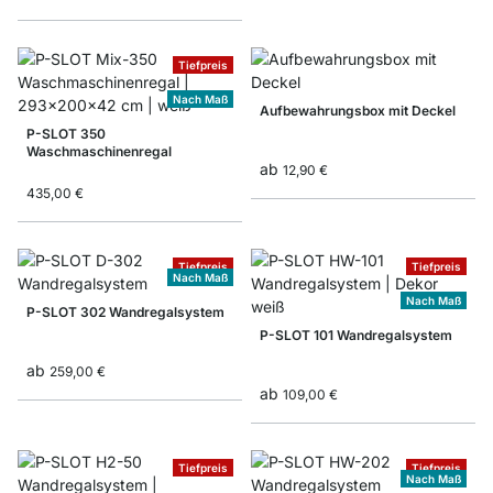
Tiefpreis
Nach Maß
Aufbewahrungsbox mit Deckel
P-SLOT 350
Waschmaschinenregal
ab
12,90 €
435,00 €
Tiefpreis
Tiefpreis
Nach Maß
Nach Maß
P-SLOT 302 Wandregalsystem
P-SLOT 101 Wandregalsystem
ab
259,00 €
ab
109,00 €
Tiefpreis
Tiefpreis
Nach Maß