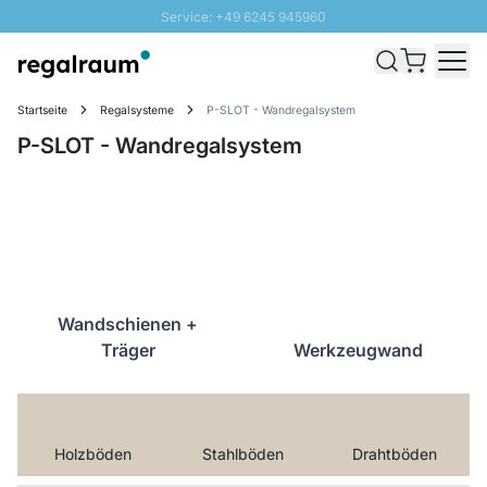
Service: +49 6245 945960
Direkt zum Inhalt
Schnelle Lieferung - Gratis Versand ab 100€
100 Tage Rückgabe
Startseite
Regalsysteme
P-SLOT - Wandregalsystem
SUNNY SALE: Bis zu 20% Rabatt
P-SLOT - Wandregalsystem
Wandschienen +
Träger
Werkzeugwand
Holz­böden
Stahl­böden
Draht­böden