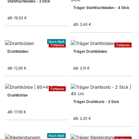
Stahlfachboden - 2 Stck
Träger Stahlfachböden - 4 Stck
ab
19,50 €
ab
3,40 €
Nach Maß
Tiefpreis
Tiefpreis
Drahtböden
Träger Drahtböden
ab
ab
12,95 €
2,15 €
Tiefpreis
Drahtkörbe
Träger Drahtkorb - 2 Stck
ab
17,95 €
ab
2,20 €
Nach Maß