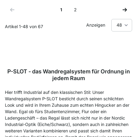
1
2
Sie lesen gerade Seite
Seite
Anzeigen
Artikel
1
-
48
von
67
P-SLOT - das Wandregalsystem für Ordnung in
jedem Raum
Hier trifft Industrial auf den klassischen Stil: Unser
Wandregalsystem P-SLOT besticht durch seinen schlichten
Look und wird in Ihrem Zuhause zum echten Hingucker an der
Wand. Egal ob fürs Studentenzimmer, Flur oder ein
Ladengeschäft – das Regal lässt sich nicht nur in der Nordic
Industrial-Optik (Eiche/Schwarz), sondern auch in zahlreichen
weiteren Varianten kombinieren und passt sich damit Ihren