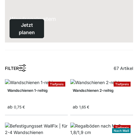
Wandregalsystem
Jetzt
planen
FILTER
67
Artikel
Tiefpreis
Tiefpreis
Wandschienen 1-reihig
Wandschienen 2-reihig
ab
ab
0,75 €
1,65 €
Tiefpreis
Nach Maß