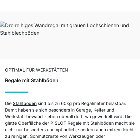
OPTIMAL FÜR WERKSTÄTTEN
Regale mit Stahlböden
Die
Stahlböden
sind bis zu 60kg pro Regalmeter belastbar.
Damit haben sie sich besonders in Garage,
Keller
und
Werkstatt bewährt - eben überall dort, wo gewerkelt wird. Die
glatte Oberfläche der P-SLOT Regale mit Stahlböden macht sie
nicht nur besonders unempfindlich, sondern auch extrem leicht
zu reinigen. Schmutzreste von Werkzeugen oder