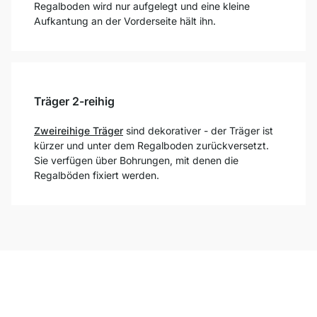
Regalboden wird nur aufgelegt und eine kleine
Aufkantung an der Vorderseite hält ihn.
Träger 2-reihig
Zweireihige Träger
sind dekorativer - der Träger ist
kürzer und unter dem Regalboden zurückversetzt.
Sie verfügen über Bohrungen, mit denen die
Regalböden fixiert werden.