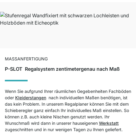
MASSANFERTIGUNG
P-SLOT Regalsystem zentimetergenau nach Maß
Wenn Sie aufgrund Ihrer räumlichen Gegebenheiten Fachböden
oder
Kleiderstangen
nach individuellen Maßen benötigen, ist
das kein Problem. In unserem Regalplaner können Sie mit dem
Schieberegler ganz einfach Ihr individuelles Maß einstellen. So
können z.B. auch kleine Nischen genutzt werden
. Ihr
Wunschmaß wird dann in unserer hauseigenen
Werkstatt
zugeschnitten und in nur wenigen Tagen zu Ihnen geliefert.