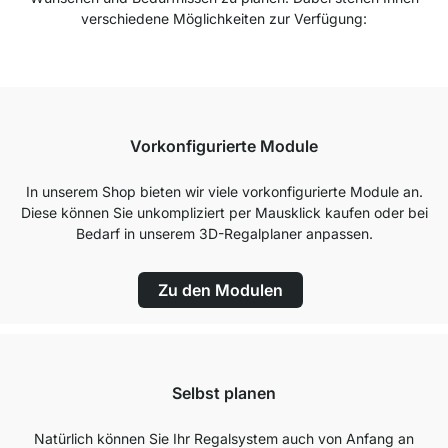
verschiedene Möglichkeiten zur Verfügung:
Vorkonfigurierte Module
In unserem Shop bieten wir viele vorkonfigurierte Module an.
Diese können Sie unkompliziert per Mausklick kaufen oder bei
Bedarf in unserem 3D-Regalplaner anpassen.
Zu den Modulen
Selbst planen
Natürlich können Sie Ihr Regalsystem auch von Anfang an