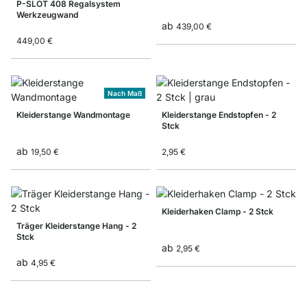
P-SLOT 408 Regalsystem
Werkzeugwand
ab
439,00 €
449,00 €
Nach Maß
Kleiderstange Wandmontage
Kleiderstange Endstopfen - 2
Stck
ab
19,50 €
2,95 €
Kleiderhaken Clamp - 2 Stck
Träger Kleiderstange Hang - 2
Stck
ab
2,95 €
ab
4,95 €