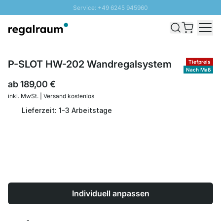
Service: +49 6245 945960
Direkt zum Inhalt
Schnelle Lieferung - Gratis Versand ab 100€
100 Tage Rückgabe
SUNNY SALE: Bis zu 20% Rabatt
P-SLOT HW-202 Wandregalsystem
Tiefpreis
Nach Maß
ab
189,00 €
inkl. MwSt. | Versand kostenlos
Lieferzeit: 1-3 Arbeitstage
Individuell anpassen
Menge