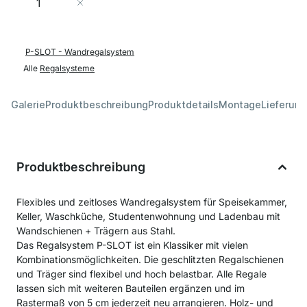
In den Warenkorb
P-SLOT - Wandregalsystem
Alle
Regalsysteme
Galerie
Produktbeschreibung
Produktdetails
Montage
Lieferung
Produktbeschreibung
Flexibles und zeitloses Wandregalsystem für Speisekammer,
Keller, Waschküche, Studentenwohnung und Ladenbau mit
Wandschienen + Trägern aus Stahl.
Das Regalsystem P-SLOT ist ein Klassiker mit vielen
Kombinationsmöglichkeiten. Die geschlitzten Regalschienen
und Träger sind flexibel und hoch belastbar. Alle Regale
lassen sich mit weiteren Bauteilen ergänzen und im
Rastermaß von 5 cm jederzeit neu arrangieren. Holz- und