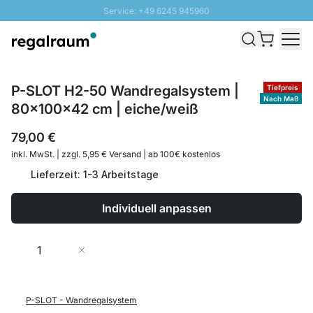
Service: +49 6245 945960
Direkt zum Inhalt
Schnelle Lieferung - Gratis Versand ab 100€
100 Tage Rückgabe
SUNNY SALE: Bis zu 20% Rabatt
P-SLOT H2-50 Wandregalsystem |
Tiefpreis
Nach Maß
80x100x42 cm | eiche/weiß
79,00 €
inkl. MwSt. | zzgl. 5,95 € Versand | ab 100€ kostenlos
Lieferzeit: 1-3 Arbeitstage
Individuell anpassen
Menge
In den Warenkorb
P-SLOT - Wandregalsystem