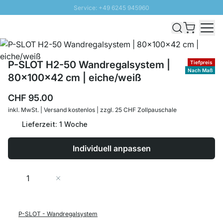
Service: +49 6245 945960
Direkt zum Inhalt
Versand & Zoll gratis ab 300 CHF
100 Tage Rückgaberecht
SUNNY SALE: Bis zu 20% Rabatt
P-SLOT H2-50 Wandregalsystem |
Tiefpreis
Nach Maß
80x100x42 cm | eiche/weiß
CHF 95.00
inkl. MwSt. | Versand kostenlos | zzgl. 25 CHF Zollpauschale
Lieferzeit: 1 Woche
Individuell anpassen
Menge
In den Warenkorb
P-SLOT - Wandregalsystem