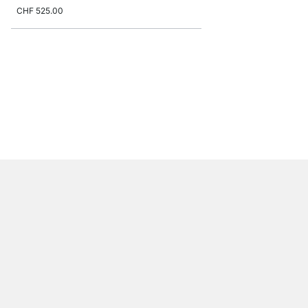
CHF 525.00
P-SLOT 26 Wandregal
CHF 99.00