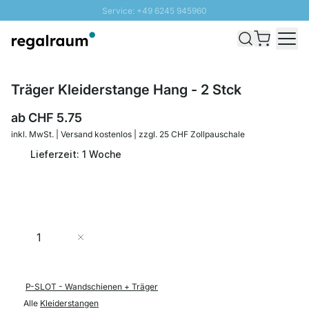
Service: +49 6245 945960
Direkt zum Inhalt
Versand & Zoll gratis ab 300 CHF
100 Tage Rückgaberecht
SUNNY SALE: Bis zu 20% Rabatt
Träger Kleiderstange Hang - 2 Stck
ab
CHF 5.75
inkl. MwSt. | Versand kostenlos | zzgl. 25 CHF Zollpauschale
Lieferzeit: 1 Woche
Menge
In den Warenkorb
P-SLOT - Wandschienen + Träger
Alle
Kleiderstangen