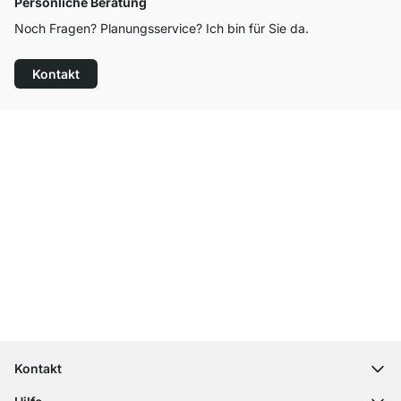
Persönliche Beratung
Noch Fragen? Planungsservice? Ich bin für Sie da.
Kontakt
Top Kundenservice
Versand & Zoll gratis ab 300 CHF
100 Tage Rückgaberecht
Kontakt
contact@regalraum.com