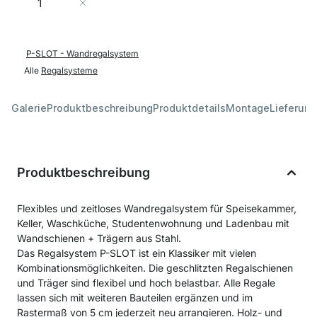
In den Warenkorb
P-SLOT - Wandregalsystem
Alle
Regalsysteme
Galerie
Produktbeschreibung
Produktdetails
Montage
Lieferung
Produktbeschreibung
Flexibles und zeitloses Wandregalsystem für Speisekammer,
Keller, Waschküche, Studentenwohnung und Ladenbau mit
Wandschienen + Trägern aus Stahl.
Das Regalsystem P-SLOT ist ein Klassiker mit vielen
Kombinationsmöglichkeiten. Die geschlitzten Regalschienen
und Träger sind flexibel und hoch belastbar. Alle Regale
lassen sich mit weiteren Bauteilen ergänzen und im
Rastermaß von 5 cm jederzeit neu arrangieren. Holz- und