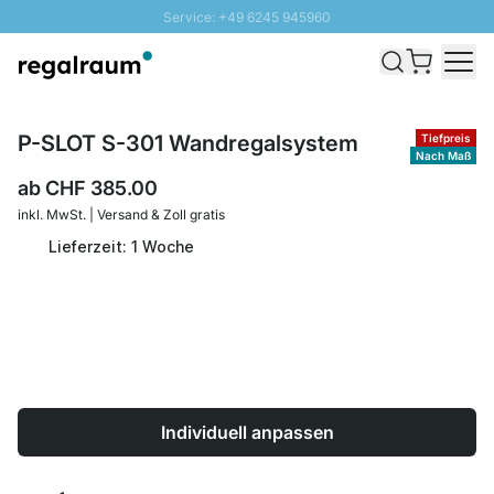
Service: +49 6245 945960
Direkt zum Inhalt
Versand & Zoll gratis ab 300 CHF
100 Tage Rückgaberecht
SUNNY SALE: Bis zu 20% Rabatt
P-SLOT S-301 Wandregalsystem
Tiefpreis
Nach Maß
ab
CHF 385.00
inkl. MwSt. | Versand & Zoll gratis
Lieferzeit: 1 Woche
Individuell anpassen
Menge