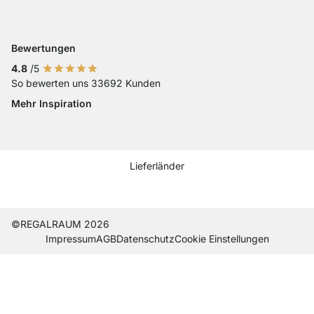
Zahlung mit Visa
Zahlung mit Mastercard
Zahlung mit Paypal
Zahlung mit Sofort Kasse
Zahlung mit Vorkasse
Bewertungen
4.8
/5
So bewerten uns 33692 Kunden
Mehr Inspiration
Social media Instagram
Social media Facebook
Social media Pinterest
Social media Youtube
Lieferländer
Current country
Lieferland wechseln
Lieferland wechseln
Lieferland wechseln
Lieferland wechseln
Lieferland wechseln
Lieferland wechseln
Lieferland wechseln
Lieferland wechseln
Lieferland wech
©REGALRAUM 2026
Impres­sum
AGB
Daten­schutz
Cookie Einstel­lungen