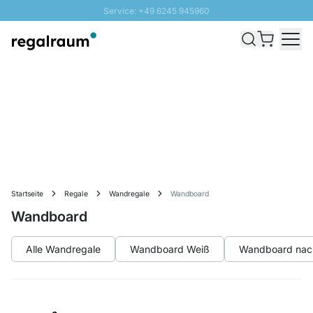
Service: +49 6245 945960
Direkt zum Inhalt
Versand & Zoll gratis ab 300 CHF
100 Tage Rückgaberecht
SUNNY SALE: Bis zu 20% Rabatt
Startseite
Regale
Wandregale
Wandboard
Wandboard
Alle Wandregale
Wandboard Weiß
Wandboard na