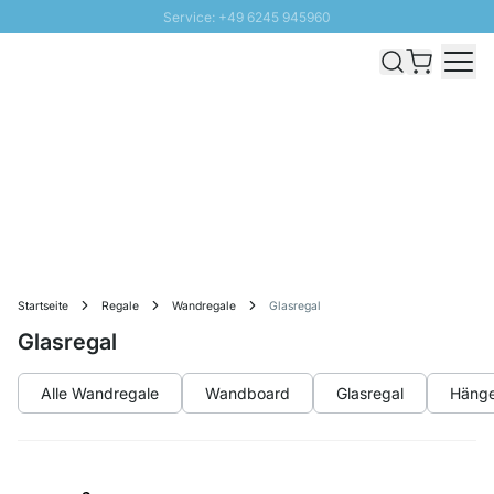
Service: +49 6245 945960
Direkt zum Inhalt
Versand & Zoll gratis ab 300 CHF
100 Tage Rückgaberecht
SUNNY SALE: Bis zu 20% Rabatt
Startseite
Regale
Wandregale
Glasregal
Glasregal
Alle Wandregale
Wandboard
Glasregal
Hänge