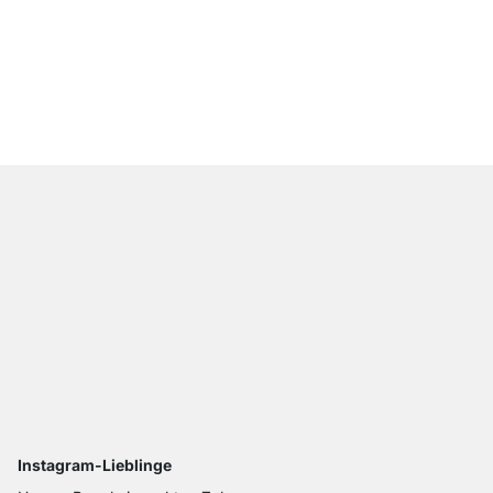
ROUND+JAM Glasabl
ab
CHF 20.50
Instagram-Lieblinge