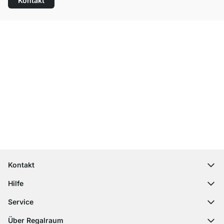
Kontakt
Top Kundenservice
Versand & Zoll gratis ab 300 CHF
100 Tage Rückgaberecht
Kontakt
contact@regalraum.com
Hilfe
+49 6245 945960
(Mo.‑Fr. 8 ‑ 17 Uhr)
Häufige Fragen
Service
Kontaktformular
Montageanleitungen
Regalplaner
Über Regalraum
Versandinformationen