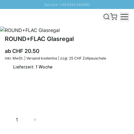
Service: +49 6245 945960
Direkt zum Inhalt
Versand & Zoll gratis ab 300 CHF
100 Tage Rückgaberecht
SUNNY SALE: Bis zu 20% Rabatt
ROUND+FLAC Glasregal
ab
CHF 20.50
inkl. MwSt. | Versand kostenlos | zzgl. 25 CHF Zollpauschale
Lieferzeit: 1 Woche
Menge
In den Warenkorb