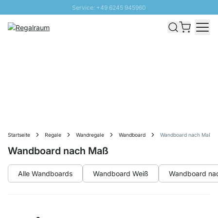
Service: +49 6245 945960
Direkt zum Inhalt
Versand & Zoll gratis ab 300 CHF
100 Tage Rückgaberecht
SUNNY SALE: Bis zu 20% Rabatt
Startseite
Regale
Wandregale
Wandboard
Wandboard nach Maß
Wandboard nach Maß
Alle Wandboards
Wandboard Weiß
Wandboard na