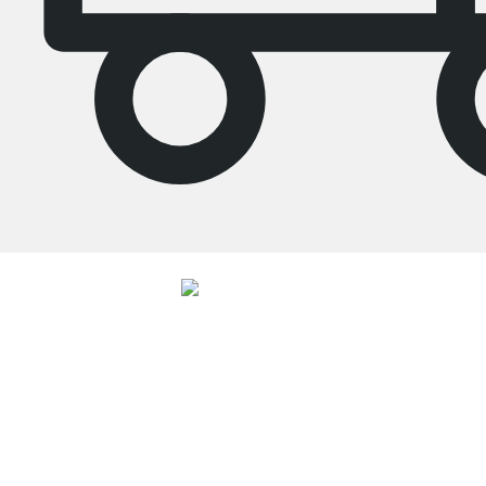
4.8
Unsere Produkte in der Kategorie Ankleidezimmer wurden von
33692
Kunden durchschnittlich mit
4.8
von
5
Sternen bewertet.
Zu den
Bewertungen