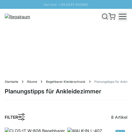
Service: +49 6245 945960
Direkt zum Inhalt
Versand & Zoll gratis ab 300 CHF
100 Tage Rückgaberecht
SUNNY SALE: Bis zu 20% Rabatt
Startseite
Räume
Begehbarer Kleiderschrank
Planungstipps für Anklei
Planungstipps für Ankleidezimmer
FILTER
8
Artikel