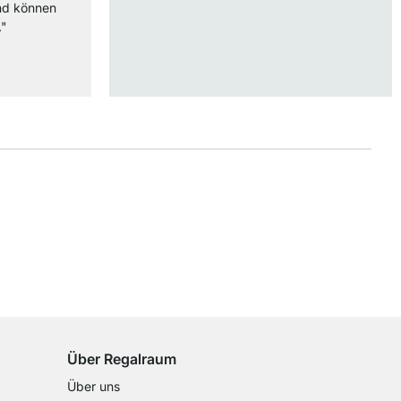
nd können
."
100 Tage Rückgaberecht
für alle Standardartikel
Über Regalraum
Über uns