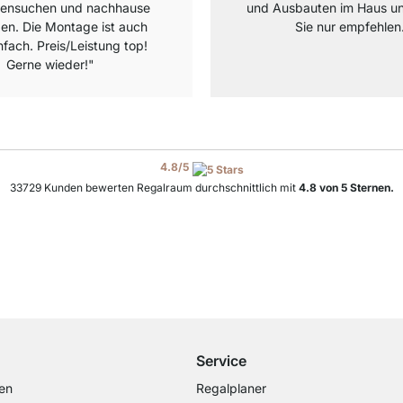
ensuchen und nachhause
und Ausbauten im Haus u
en. Die Montage ist auch
Sie nur empfehlen
nfach. Preis/Leistung top!
Gerne wieder!"
4.8
/
5
33729
Kunden bewerten Regalraum durchschnittlich mit
4.8
von
5
Sternen.
Versand & Zoll gratis ab 300 CHF
Darunter nur 25 CHF Versand- & Zollpauschale
Service
en
Regalplaner