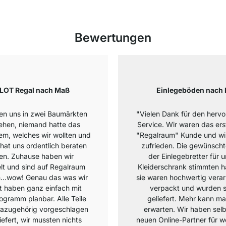
Bewertungen
LOT Regal nach Maß
Einlegeböden nach
en uns in zwei Baumärkten
"Vielen Dank für den herv
hen, niemand hatte das
Service. Wir waren das ers
em, welches wir wollten und
"Regalraum" Kunde und wir
hat uns ordentlich beraten
zufrieden. Die gewünsch
en. Zuhause haben wir
der Einlegebretter für 
t und sind auf Regalraum
Kleiderschrank stimmten 
…wow! Genau das was wir
sie waren hochwertig verar
 haben ganz einfach mit
verpackt und wurden s
ogramm planbar. Alle Teile
geliefert. Mehr kann ma
azugehörig vorgeschlagen
erwarten. Wir haben selb
iefert, wir mussten nichts
neuen Online-Partner für w