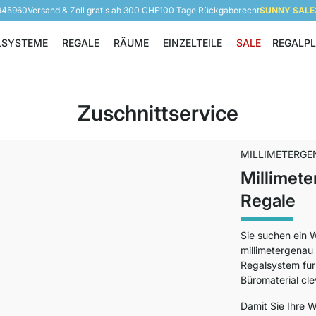
 945960
Versand & Zoll gratis ab 300 CHF
100 Tage Rückgaberecht
SUNNY SALE: 
LSYSTEME
REGALE
RÄUME
EINZELTEILE
SALE
REGALP
Regalsysteme
Regale
Räume
Einzelteile
Zuschnittservice
MILLIMETERGE
Millimete
Regale
Sie suchen ein W
millimetergenau
Regalsystem für
Büromaterial cle
Damit Sie Ihre 