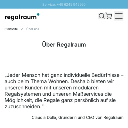
Service: +49 6245 945960
Direkt zum Inhalt
Versand & Zoll gratis ab 300 CHF
100 Tage Rückgaberecht
Startseite
Über uns
SUNNY SALE: Bis zu 20% Rabatt
Über Regalraum
„Jeder Mensch hat ganz individuelle Bedürfnisse –
auch beim Thema Wohnen. Deshalb bieten wir
unseren Kunden mit unseren modularen
Regalsystemen und unseren Maßservices die
Möglichkeit, die Regale ganz persönlich auf sie
zuzuschneiden.“
Claudia Dolle, Gründerin und CEO von Regalraum