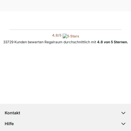
4.8
/
5
33729
Kunden bewerten Regalraum durchschnittlich mit
4.8
von
5
Sternen.
Top Kundenservice
Versand & Zoll gratis ab 300 CHF
100 Tage Rückgaberecht
Kontakt
contact@regalraum.com
Hilfe
+49 6245 945960
(Mo.‑Fr. 8 ‑ 17 Uhr)