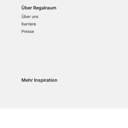
Über Regalraum
Über uns
Karriere
Presse
Mehr Inspiration
Social media Instagram
Social media Facebook
Social media Pinterest
Social media Youtube
eln
chseln
d wechseln