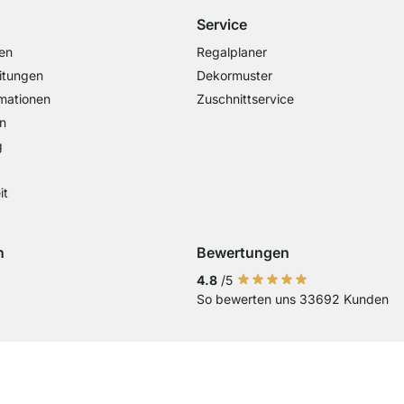
Service
en
Regalplaner
itungen
Dekormuster
mationen
Zuschnittservice
n
g
it
n
Bewertungen
Visa
ng mit Mastercard
Zahlung mit Paypal
Zahlung mit Sofort Kasse
Zahlung mit Vorkasse
4.8
/5
So bewerten uns 33692 Kunden
Current country
Lieferland wechseln
Lieferland wechseln
Lieferland wechseln
Lieferland wechseln
Lieferland wechseln
Lieferland wechseln
Lieferland wechs
Lieferland we
Lieferlan
Lieferländer