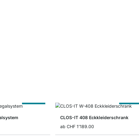
Nach Maß
Nach Ma
alsystem
CLOS-IT 408 Eckkleiderschrank
ab
CHF 1’189.00