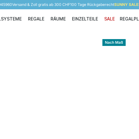
 945960
Versand & Zoll gratis ab 300 CHF
100 Tage Rückgaberecht
SUNNY SALE: 
LSYSTEME
REGALE
RÄUME
EINZELTEILE
SALE
REGALP
Regalsysteme
Regale
Räume
Einzelteile
Nach Maß