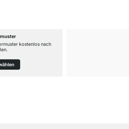
rmuster
ormuster kostenlos nach
len.
wählen
Versand & Zoll gratis ab 300 CHF
Darunter nur 25 CHF Versand- & Zollpauschale