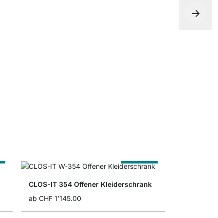
CLOS-IT S
ab
CHF 63
ß
Nach Maß
CLOS-IT 354 Offener Kleiderschrank
ab
CHF 1’145.00