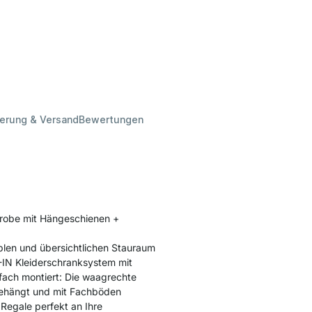
ferung & Versand
Bewertungen
erobe mit Hängeschienen +
blen und übersichtlichen Stauraum
K-IN Kleiderschranksystem mit
nfach montiert: Die waagrechte
ngehängt und mit Fachböden
 Regale perfekt an Ihre