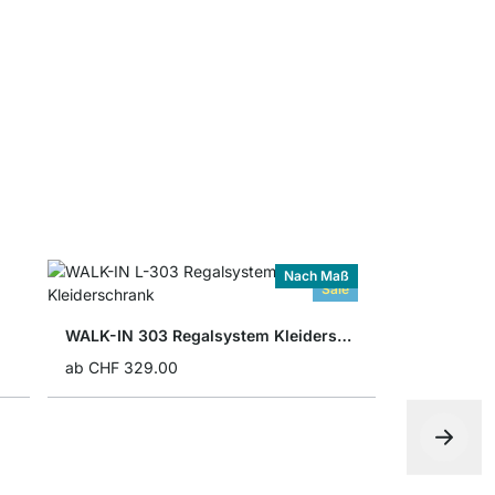
WALK-IN R
ab
CHF 12.
Nach Maß
Sale
WALK-IN 303 Regalsystem Kleiderschrank
ab
CHF 329.00