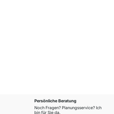
CLOS-IT 2
ab
CHF 45
Persönliche Beratung
Noch Fragen? Planungsservice? Ich
bin für Sie da.