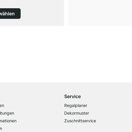
wählen
Versand & Zoll gratis ab 300 CHF
Darunter nur 25 CHF Versand- & Zollpauschale
Service
en
Regalplaner
itungen
Dekormuster
mationen
Zuschnittservice
n