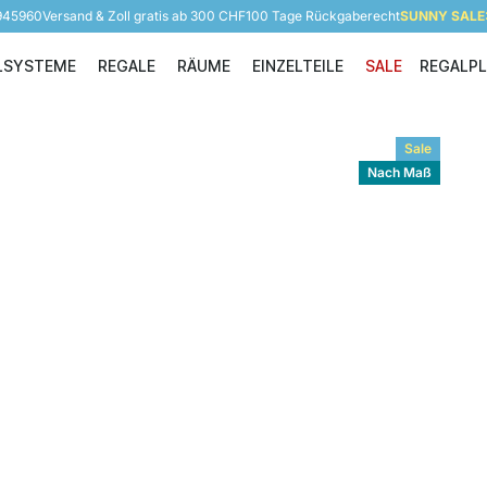
 945960
Versand & Zoll gratis ab 300 CHF
100 Tage Rückgaberecht
SUNNY SALE: 
LSYSTEME
REGALE
RÄUME
EINZELTEILE
SALE
REGALP
Regalsysteme
Regale
Räume
Einzelteile
Sale
Nach Maß