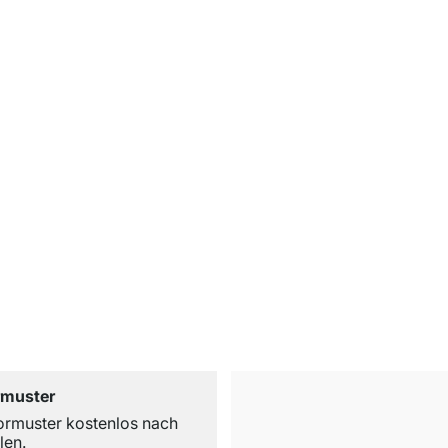
rmuster
ormuster kostenlos nach
len.