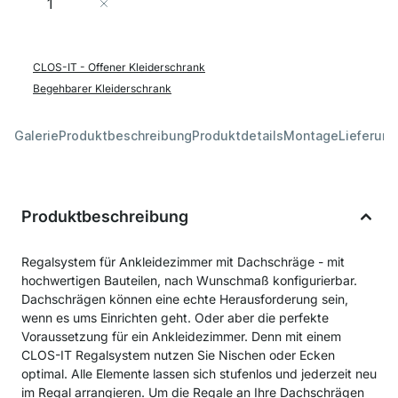
In den Warenkorb
CLOS-IT - Offener Kleiderschrank
Begehbarer Kleiderschrank
Galerie
Produktbeschreibung
Produktdetails
Montage
Lieferung
Produktbeschreibung
Regalsystem für Ankleidezimmer mit Dachschräge - mit
hochwertigen Bauteilen, nach Wunschmaß konfigurierbar.
Dachschrägen können eine echte Herausforderung sein,
wenn es ums Einrichten geht. Oder aber die perfekte
Voraussetzung für ein Ankleidezimmer. Denn mit einem
CLOS-IT Regalsystem nutzen Sie Nischen oder Ecken
optimal. Alle Elemente lassen sich stufenlos und jederzeit neu
im Regal arrangieren. Um die Regale an Ihre Dachschrägen