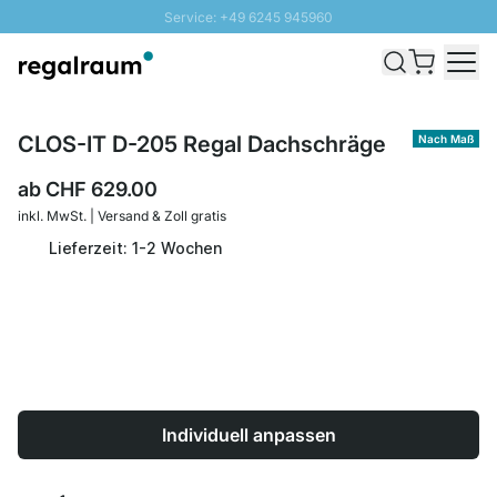
Service: +49 6245 945960
Direkt zum Inhalt
Versand & Zoll gratis ab 300 CHF
100 Tage Rückgaberecht
SUNNY SALE: Bis zu 20% Rabatt
CLOS-IT D-205 Regal Dachschräge
Nach Maß
ab
CHF 629.00
inkl. MwSt. | Versand & Zoll gratis
Lieferzeit: 1-2 Wochen
Individuell anpassen
Menge