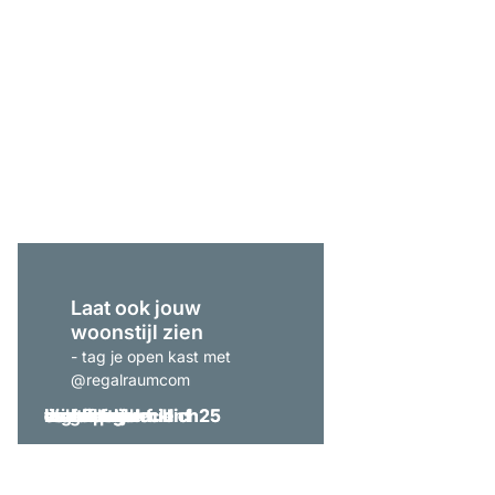
CLOS-IT 254 Open kas
vanaf
€ 725,00
Laat ook jouw
woonstijl zien
- tag je open kast met
@regalraumcom