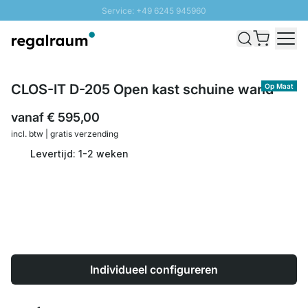
Service: +49 6245 945960
Naar inhoud overslaan
Snelle levering - Gratis verzending vanaf €100
100 daten retourrecht
SUNNY SALE: Tot 20% korting
CLOS-IT D-205 Open kast schuine wand
Op Maat
vanaf
€ 595,00
incl. btw | gratis verzending
Levertijd: 1-2 weken
Individueel configureren
Aantal