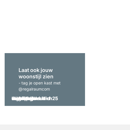
CLOS-IT 408 Hoekkas
vanaf
€ 1.119,00
Laat ook jouw
woonstijl zien
- tag je open kast met
@regalraumcom