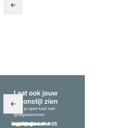
Laat ook jouw
woonstijl zien
- tag je open kast met
@regalraumcom