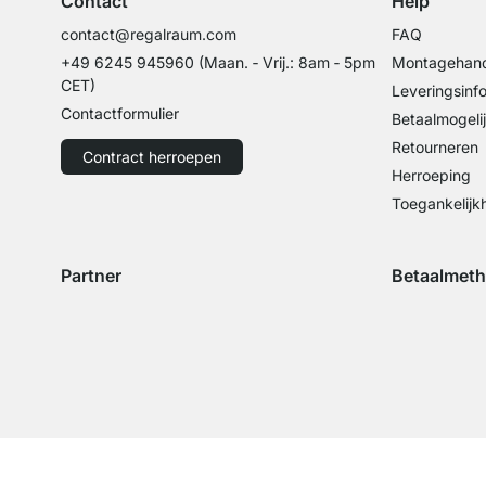
Contact
Help
contact@regalraum.com
FAQ
+49 6245 945960
(Maan. ‑ Vrij.: 8am ‑ 5pm
Montagehand
CET)
Leveringsinf
Contactformulier
Betaalmogeli
Retourneren
Contract herroepen
Herroeping
Toegankelijk
Partner
Betaalmet
Verzending met GLS
Verzending met Schenker
Betaling met 
Betal
Betaling met 