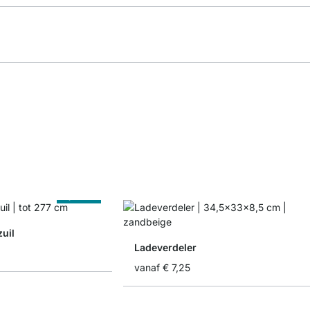
Op Maat
uil
Ladeverdeler
vanaf
€ 7,25