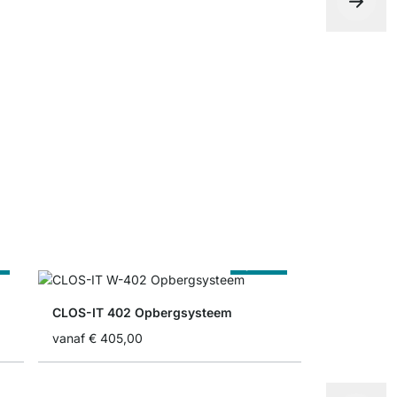
Opbergdoo
vanaf
€ 13
t
Op Maat
CLOS-IT 402 Opbergsysteem
vanaf
€ 405,00