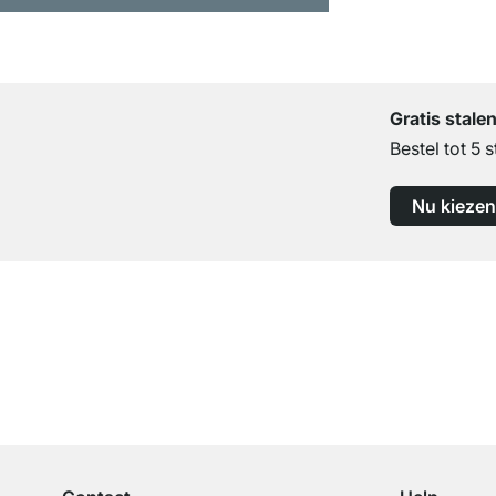
Gratis stale
Bestel tot 5 s
Nu kiezen
Top klantenservice
Professioneel advies van experts