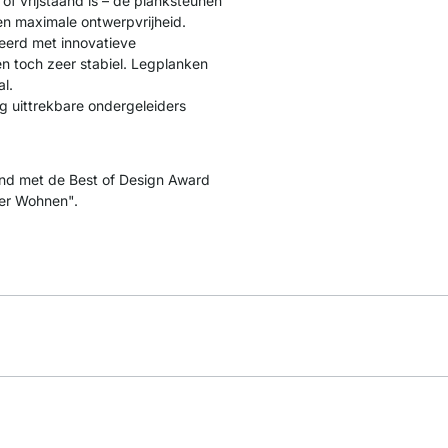
f vrijstaand is – de planksteunen
en maximale ontwerpvrijheid.
eerd met innovatieve
en toch zeer stabiel. Legplanken
l.
g uittrekbare ondergeleiders
d met de Best of Design Award
ner Wohnen".