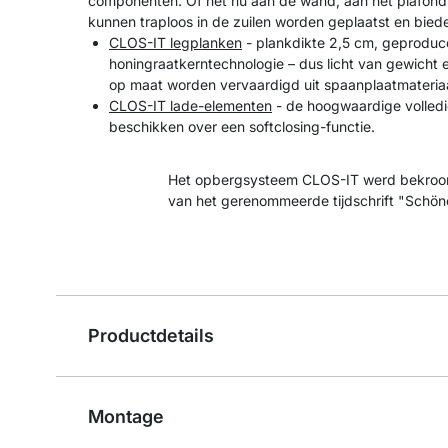
componenten. Of het nu aan de wand, aan het plafond o
kunnen traploos in de zuilen worden geplaatst en bied
CLOS-IT legplanken
- plankdikte 2,5 cm, geproduc
honingraatkerntechnologie – dus licht van gewicht 
op maat worden vervaardigd uit spaanplaatmateriaa
CLOS-IT lade-elementen
- de hoogwaardige volledi
beschikken over een softclosing-functie.
Het opbergsysteem CLOS-IT werd bekroon
van het gerenommeerde tijdschrift "Schö
Productdetails
Montage