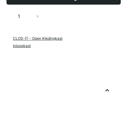
Aantal
In Winkelwagen
CLOS-IT - Open Kledingkast
Inloopkast