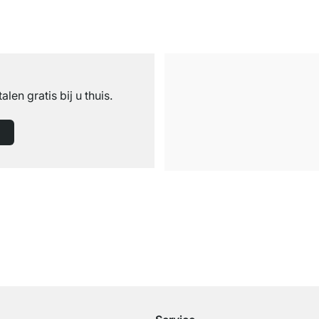
n
talen gratis bij u thuis.
Gratis verzending
vanaf €100 bestelwaarde