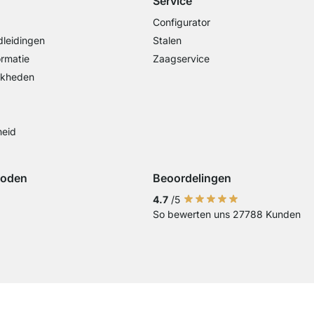
Service
Configurator
leidingen
Stalen
ormatie
Zaagservice
jkheden
heid
hoden
Beoordelingen
iDeal
ing met Visa
Betaling met Mastercard
Betaling met Paypal
Betaling met Klarna Sofort
4.7
/5
So bewerten uns 27788 Kunden
Overschrijving
Current country
Leveringsland wijzigen
Leveringsland wijzigen
Leveringsland wijzigen
Leveringsland wijzigen
Leveringsland wijzige
Leveringsland wij
Leveringslan
Leverings
Lever
Landen van levering