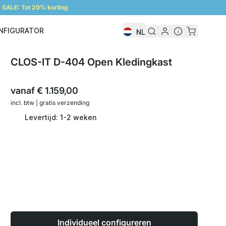
SALE: Tot 20% korting
NFIGURATOR
NL
Configurator
CLOS-IT D-404 Open Kledingkast
vanaf
€ 1.159,00
incl. btw | gratis verzending
Levertijd: 1-2 weken
Individueel configureren