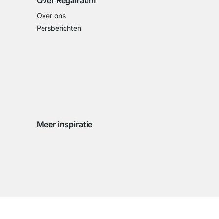
Over Regalraum
Over ons
Persberichten
Meer inspiratie
Social media Instagram
Social media Facebook
Social media Pinterest
Social media Youtube
n
zigen
d wijzigen
land wijzigen
ingsland wijzigen