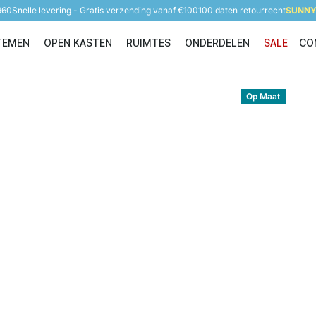
960
Snelle levering - Gratis verzending vanaf €100
100 daten retourrecht
SUNNY 
TEMEN
OPEN KASTEN
RUIMTES
ONDERDELEN
SALE
CO
Opbergsystemen
Open Kasten
Ruimtes
Onderdelen
Op Maat