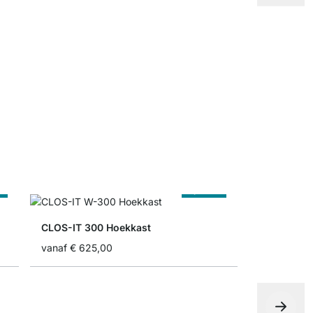
CLOS-IT Kl
vanaf
€ 15,
t
Op Maat
CLOS-IT 300 Hoekkast
vanaf
€ 625,00