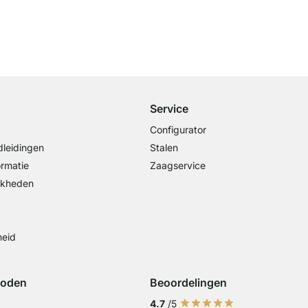
Gratis verzending
vanaf €100 bestelwaarde
Service
Configurator
leidingen
Stalen
ormatie
Zaagservice
jkheden
heid
hoden
Beoordelingen
iDeal
ing met Visa
Betaling met Mastercard
Betaling met Paypal
Betaling met Klarna Sofort
4.7
/5