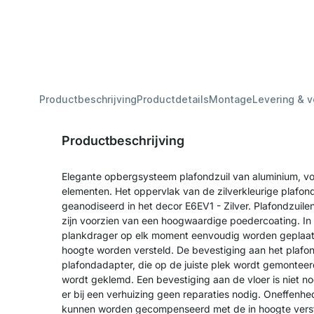
Productbeschrijving
Productdetails
Montage
Levering & 
Productbeschrijving
Elegante opbergsysteem plafondzuil van aluminium, vo
elementen. Het oppervlak van de zilverkleurige plafon
geanodiseerd in het decor E6EV1 - Zilver. Plafondzuilen
zijn voorzien van een hoogwaardige poedercoating. In
plankdrager op elk moment eenvoudig worden geplaatst
hoogte worden versteld. De bevestiging aan het plafo
plafondadapter, die op de juiste plek wordt gemonteerd
wordt geklemd. Een bevestiging aan de vloer is niet nodi
er bij een verhuizing geen reparaties nodig. Oneffenhed
kunnen worden gecompenseerd met de in hoogte verst