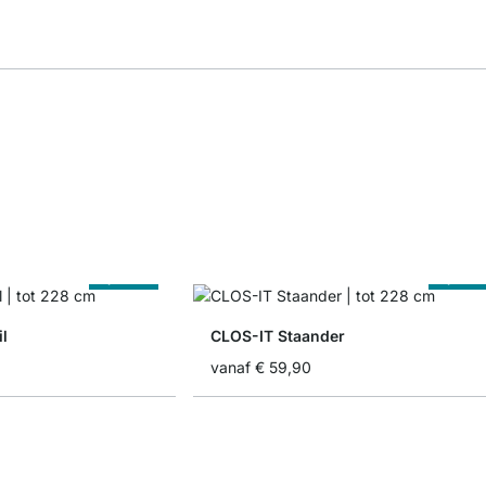
Op Maat
Op Maa
l
CLOS-IT Staander
vanaf
€ 59,90