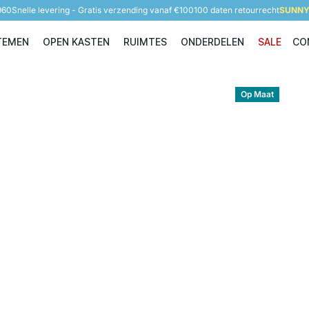
960
Snelle levering - Gratis verzending vanaf €100
100 daten retourrecht
SUNNY 
TEMEN
OPEN KASTEN
RUIMTES
ONDERDELEN
SALE
CO
Opbergsystemen
Open Kasten
Ruimtes
Onderdelen
Op Maat