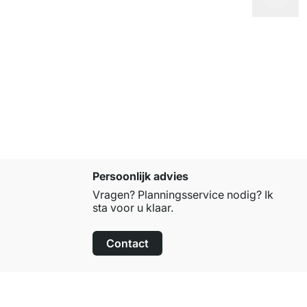
CLOS-IT 4
vanaf
€ 40
Persoonlijk advies
Vragen? Planningsservice nodig? Ik
sta voor u klaar.
Contact