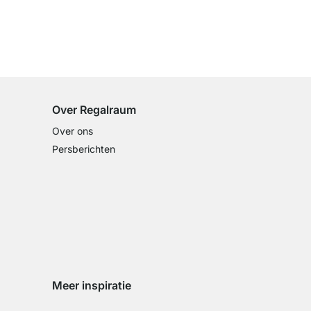
100 dagen retourrecht
op alle standaardartikelen
Over Regalraum
Over ons
Persberichten
Meer inspiratie
Social media Instagram
Social media Facebook
Social media Pinterest
Social media Youtube