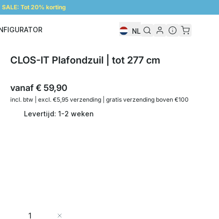
SALE: Tot 20% korting
NFIGURATOR
NL
Configurator
CLOS-IT Plafondzuil | tot 277 cm
vanaf
€ 59,90
incl. btw | excl. €5,95 verzending | gratis verzending boven €100
Levertijd: 1-2 weken
Aantal
In Winkelwagen