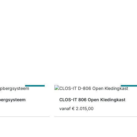
Op Maat
Op Maa
bergsysteem
CLOS-IT 806 Open Kledingkast
vanaf
€ 2.015,00