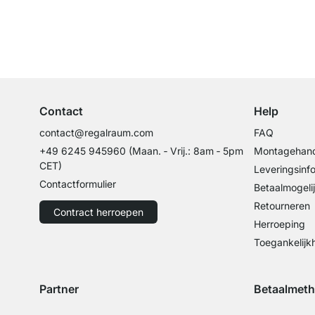
Top klantenservice
Professioneel advies van experts
Contact
Help
contact@regalraum.com
FAQ
+49 6245 945960
(Maan. ‑ Vrij.: 8am ‑ 5pm
Montagehand
CET)
Leveringsinf
Contactformulier
Betaalmogeli
Retourneren
Contract herroepen
Herroeping
Toegankelijk
Partner
Betaalmet
Verzending met GLS
Verzending met Schenker
Betaling met 
Betal