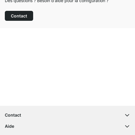
Des questions ? Besoin d’aide pour la configuration ?
Contact
Service clientèle compétent
Livraison gratuite
Droit de retour de 100 jours
Contact
contact@regalraum.com
Aide
+49 6245 945960
(Lun - Ven 8h ‑ 17h)
Questions fréquentes