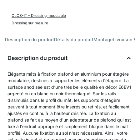
CLOS-IT - Dressing modulable
Dressing sur mesure
Description du produit
Détails du produit
Montage
Livraison & 
Description du produit
Élégants mâts à fixation plafond en aluminium pour étagère
modulable, destinés à supporter les éléments d'étagère. La
surface anodisée est d'une très belle qualité en décor E6EV1
argenté ou en blanc ou noir thermolaqué. Sur les rails
dissimulés dans le profil du mât, les supports d'étagère
peuvent à tout moment être insérés ou retirés, et facilement
ajustés en continu à la hauteur désirée. La fixation au
plafond se fait au moyen d'un adaptateur de plafond qui est
fixé à l'endroit approprié et simplement bloqué dans le mât
profilé. Aucune fixation au sol n'est nécessaire. Ainsi, votre
sol reste intact et ne requiert aucune réparation en cas de