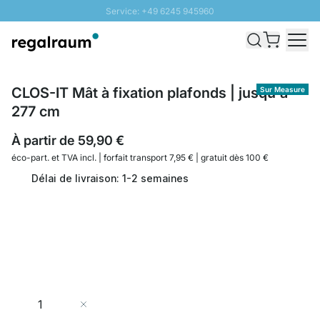
Service: +49 6245 945960
Aller au contenu
Livraison rapide - Livraison gratuite dès 100€
Retour 100 jours
PROMO SOLEIL: Jusqu'à 20% de remise
CLOS-IT Mât à fixation plafonds | jusqu'à
Sur Measure
277 cm
À partir de
59,90 €
éco-part. et
TVA incl. | forfait transport 7,95 € | gratuit dès 100 €
Délai de livraison: 1-2 semaines
Quantité
Ajouter au panier