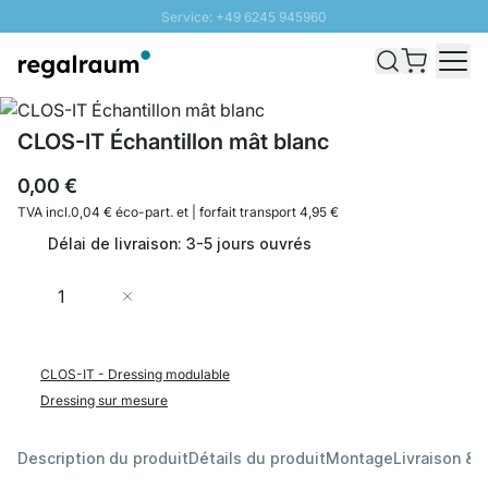
Service: +49 6245 945960
Aller au contenu
Livraison rapide - Livraison gratuite dès 100€
Retour 100 jours
PROMO SOLEIL: Jusqu'à 20% de remise
CLOS-IT Échantillon mât blanc
0,00 €
TVA incl.
0,04 € éco-part. et
| forfait transport 4,95 €
Délai de livraison: 3-5 jours ouvrés
Quantité
Ajouter au panier
CLOS-IT - Dressing modulable
Dressing sur mesure
Description du produit
Détails du produit
Montage
Livraison & 