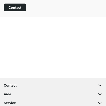
Contact
Service clientèle compétent
Livraison gratuite
Droit de retour de 100 jours
Contact
contact@regalraum.com
Aide
+49 6245 945960
(Lun - Ven 8h ‑ 17h)
Questions fréquentes
Service
Formulaire de contact