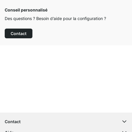
Conseil personnalisé
Des questions ? Besoin d’aide pour la configuration ?
Contact
Service clientèle compétent
Livraison gratuite
Droit de retour de 100 jours
Contact
contact@regalraum.com