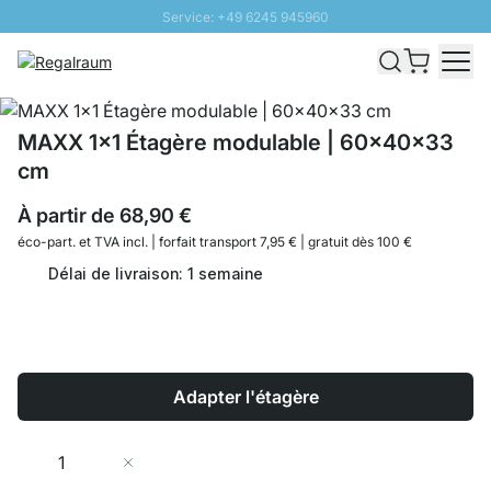
Service: +49 6245 945960
Aller au contenu
Livraison rapide - Livraison gratuite dès 100€
Retour 100 jours
PROMO SOLEIL: Jusqu'à 20% de remise
MAXX 1x1 Étagère modulable | 60x40x33
cm
À partir de
68,90 €
éco-part. et
TVA incl. | forfait transport 7,95 € | gratuit dès 100 €
Délai de livraison: 1 semaine
Adapter l'étagère
Quantité
Ajouter au panier