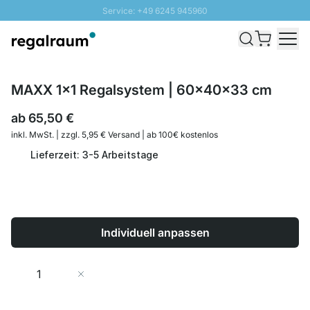
Service: +49 6245 945960
Direkt zum Inhalt
Schnelle Lieferung - Gratis Versand ab 100€
100 Tage Rückgabe
SUNNY SALE: Bis zu 20% Rabatt
MAXX 1x1 Regalsystem | 60x40x33 cm
ab
65,50 €
inkl. MwSt. | zzgl. 5,95 € Versand | ab 100€ kostenlos
Lieferzeit: 3-5 Arbeitstage
Individuell anpassen
Menge
In den Warenkorb