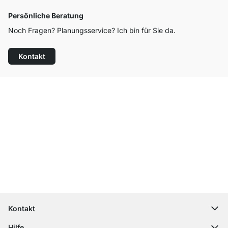
Persönliche Beratung
Noch Fragen? Planungsservice? Ich bin für Sie da.
Kontakt
Top Kundenservice
Kostenloser Versand
100 Tage Rückgaberecht
Kontakt
contact@regalraum.com
Hilfe