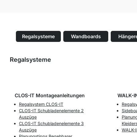
Regalsysteme
Wandboards
Hänger
Regalsysteme
CLOS-IT Montageanleitungen
WALK-IN
Regalsystem CLOS-IT
Regals
CLOS-IT Schubladenelemente 2
Sidebo
Auszüge
Planun
CLOS-IT Schubladenelemente 3
Kleider
Auszüge
WALK-I
Planungstipps Begehbarer