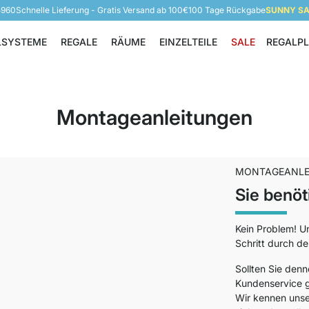
5960
Schnelle Lieferung - Gratis Versand ab 100€
100 Tage Rückgabe
SUNNY SAL
LSYSTEME
REGALE
RÄUME
EINZELTEILE
SALE
REGALP
Regalsysteme
Regale
Räume
Einzelteile
Montageanleitungen
MONTAGEANLE
Sie benöt
Kein Problem! U
Schritt durch de
Sollten Sie denn
Kundenservice g
Wir kennen unse