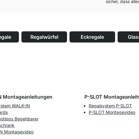
sicher, dass alle
egale
Regalwürfel
Eckregale
Glas
 Montageanleitungen
P-SLOT Montageanlei
ystem WALK-IN
Regalsystem P-SLOT
ards
P-SLOT Montagevideo
gstipps Begehbarer
schrank
N Montagevideo