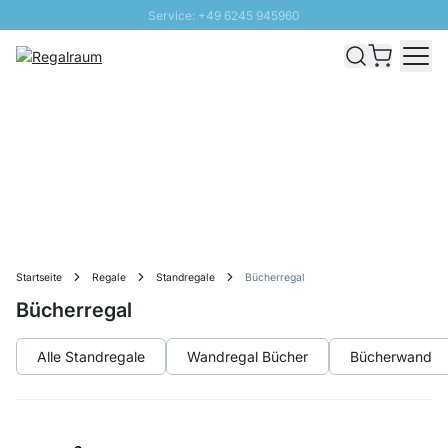
Service: +49 6245 945960
Direkt zum Inhalt
Schnelle Lieferung - Gratis Versand ab 100€
100 Tage Rückgabe
SUNNY SALE: Bis zu 20% Rabatt
Startseite
Regale
Standregale
Bücherregal
Bücherregal
Alle Standregale
Wandregal Bücher
Bücherwand