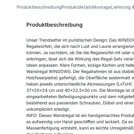
Produktbeschreibung
Produktdetails
Montage
Lieferung 
Produktbeschreibung
Unser Trendsetter im puristischen Design: Das WINDO
Regalwürfeln, die sich nach Lust und Laune arrangier
können. Je nachdem, ob Sie die Regalwürfel mit oder
anbringen, lässt sich die Wirkung des Regal-Sets ver
Ideen anpassen. Klare Formen, eckige Kanten und hell
Wandregal WINDOWS. Der Regalrahmen ist aus stabile
Holzfaserplatte) gefertigt, die Oberfläche seidenmatt w
haben jeweils unterschiedliche Abmessungen (LxTxH):
37x20x24 cm und 40x22,5x30 cm. Die Montage ist d
eingearbeiteten Befestigungspunkte und dem mitgelief
bestehend aus passenden Schrauben, Dübel und einer
unkompliziert erledigt.
INFO: Dieses Wandregal ist ein handgemachtes Produkt.
es aufwendig von Hand geschliffen und lackiert. Da es ni
Massenfertigung entsteht, kann es leichte Unregelmäß