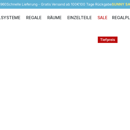
5960
Schnelle Lieferung - Gratis Versand ab 100€
100 Tage Rückgabe
SUNNY SAL
LSYSTEME
REGALE
RÄUME
EINZELTEILE
SALE
REGALP
Regalsysteme
Regale
Räume
Einzelteile
Tiefpreis