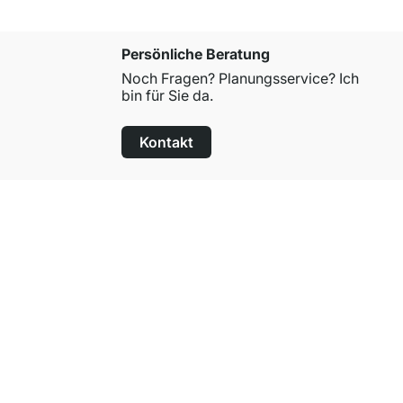
Persönliche Beratung
Noch Fragen? Planungsservice? Ich
bin für Sie da.
Kontakt
100 Tage Rückgaberecht
für alle Standardartikel
Über Regalraum
Über uns