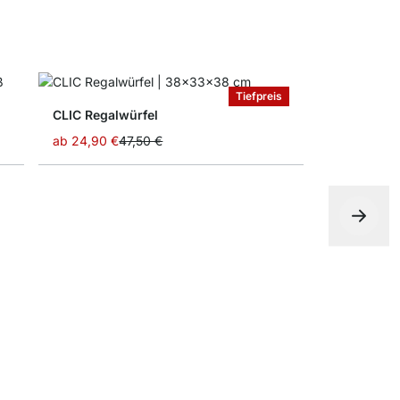
Tiefpreis
CLIC Regalwürfel
ab
24,90 €
47,50 €
DECO Wan
ab
18,90 €