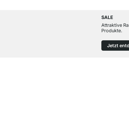
SALE
Attraktive R
Produkte.
Jetzt ent
Top Kundenservice
Professionelle Beratung von Experten
Kontakt
Hilfe
contact@regalraum.com
Häufige Frag