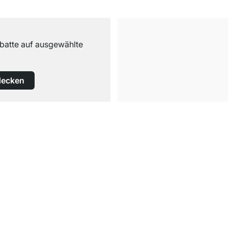
abatte auf ausgewählte
decken
Kostenloser Versand
ab 100€ Bestellwert
Service
en
Regalplaner