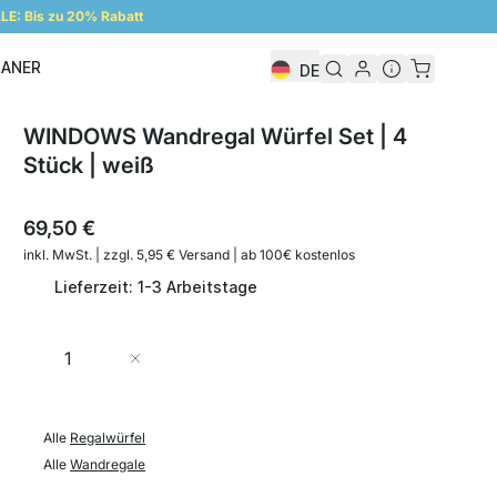
E: Bis zu 20% Rabatt
LANER
DE
Regalplaner
WINDOWS Wandregal Würfel Set | 4
Stück | weiß
69,50 €
inkl. MwSt. | zzgl. 5,95 € Versand | ab 100€ kostenlos
Lieferzeit: 1-3 Arbeitstage
Menge
In den Warenkorb
Alle
Regalwürfel
Alle
Wandregale