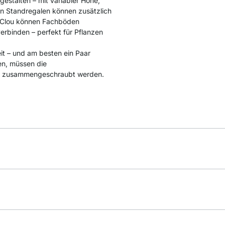
estalten – mit variabler Höhe,
en Standregalen können zusätzlich
r Clou können Fachböden
rbinden – perfekt für Pflanzen
t – und am besten ein Paar
en, müssen die
e, zusammengeschraubt werden.