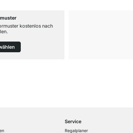
rmuster
ormuster kostenlos nach
len.
wählen
Kostenloser Versand
ab 100€ Bestellwert
Service
en
Regalplaner