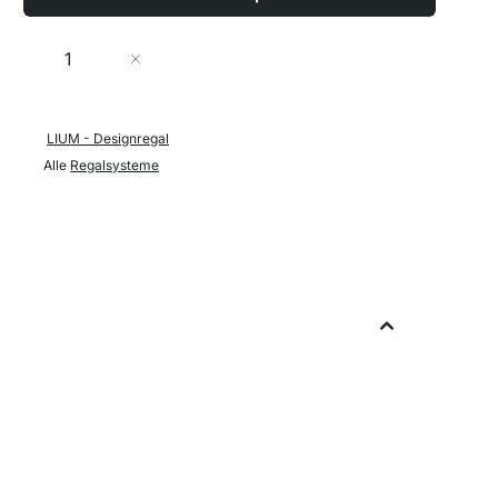
Menge
In den Warenkorb
LIUM - Designregal
Alle
Regalsysteme