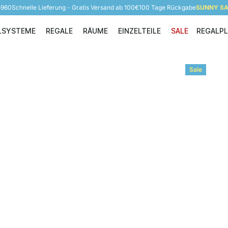
5960
Schnelle Lieferung - Gratis Versand ab 100€
100 Tage Rückgabe
SUNNY SAL
LSYSTEME
REGALE
RÄUME
EINZELTEILE
SALE
REGALP
Regalsysteme
Regale
Räume
Einzelteile
Sale