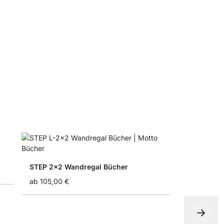
Faltbox
ab
4,90 €
7
STEP 2x2 Wandregal Bücher
ab
105,00 €