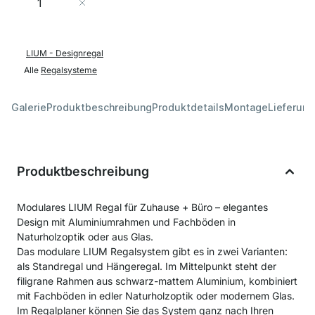
In den Warenkorb
LIUM - Designregal
Alle
Regalsysteme
Galerie
Produktbeschreibung
Produktdetails
Montage
Lieferung
Produktbeschreibung
Modulares LIUM Regal für Zuhause + Büro – elegantes
Design mit Aluminiumrahmen und Fachböden in
Naturholzoptik oder aus Glas.
Das modulare LIUM Regalsystem gibt es in zwei Varianten:
als Standregal und Hängeregal. Im Mittelpunkt steht der
filigrane Rahmen aus schwarz-mattem Aluminium, kombiniert
mit Fachböden in edler Naturholzoptik oder modernem Glas.
Im Regalplaner können Sie das System ganz nach Ihren