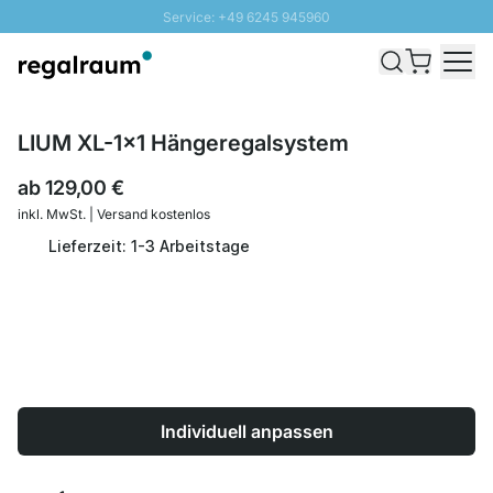
Service: +49 6245 945960
Direkt zum Inhalt
Schnelle Lieferung - Gratis Versand ab 100€
100 Tage Rückgabe
SUNNY SALE: Bis zu 20% Rabatt
LIUM XL-1x1 Hängeregalsystem
ab
129,00 €
inkl. MwSt. | Versand kostenlos
Lieferzeit: 1-3 Arbeitstage
Individuell anpassen
Menge