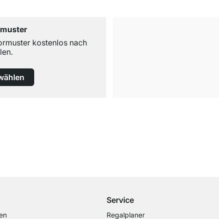
rmuster
ormuster kostenlos nach
len.
wählen
Kostenloser Versand
ab 100€ Bestellwert
Service
en
Regalplaner