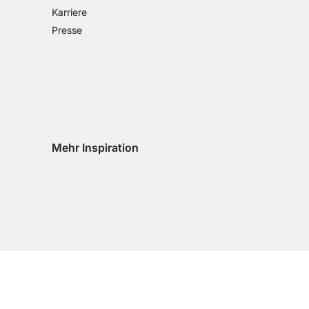
Karriere
Presse
Mehr Inspiration
Social media Instagram
Social media Facebook
Social media Pinterest
Social media Youtube
eln
chseln
d wechseln
Impres­sum
AGB
Daten­schutz
Cookie Einstel­lungen