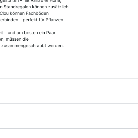
estalten – mit variabler Höhe,
en Standregalen können zusätzlich
r Clou können Fachböden
rbinden – perfekt für Pflanzen
t – und am besten ein Paar
en, müssen die
e, zusammengeschraubt werden.