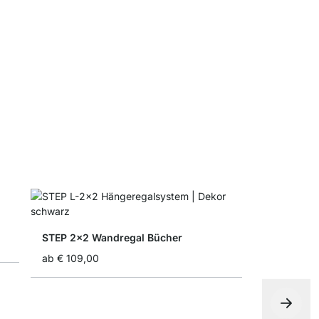
LIUM Rega
ab
€ 9,00
STEP 2x2 Wandregal Bücher
ab
€ 109,00