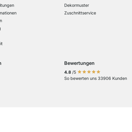
itungen
Dekormuster
mationen
Zuschnittservice
n
g
it
n
Bewertungen
Visa
ng mit Mastercard
Zahlung mit Paypal
Zahlung mit EPS
Zahlung mit Sofort Kasse
4.8
/5
So bewerten uns 33906 Kunden
Vorkasse
Current country
Lieferland wechseln
Lieferland wechseln
Lieferland wechseln
Lieferland wechseln
Lieferland wechseln
Lieferland wechseln
Lieferland wechs
Lieferland we
Lieferlan
Lieferländer