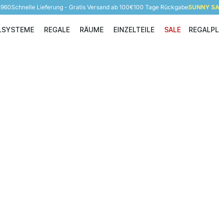
5960
Schnelle Lieferung - Gratis Versand ab 100€
100 Tage Rückgabe
SUNNY SAL
LSYSTEME
REGALE
RÄUME
EINZELTEILE
SALE
REGALP
Regalsysteme
Regale
Räume
Einzelteile