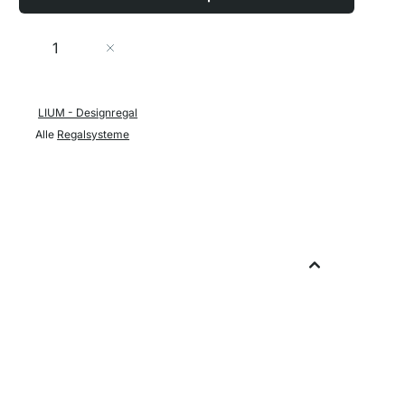
Menge
In den Warenkorb
LIUM - Designregal
Alle
Regalsysteme