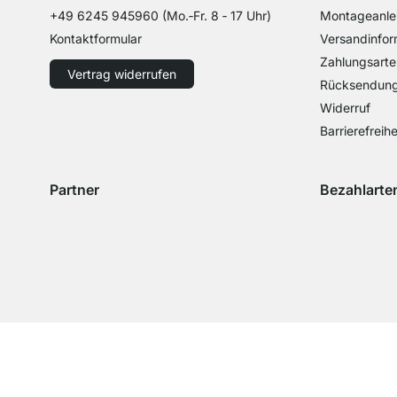
+49 6245 945960
(Mo.‑Fr. 8 ‑ 17 Uhr)
Montageanle
Kontaktformular
Versandinfor
Zahlungsarte
Vertrag widerrufen
Rücksendun
Widerruf
Barrierefreihe
Partner
Bezahlarte
Versand mit GLS
Versand mit Schenker
Zahlung mit 
Zahlu
Zahlung mit 
©REGALRAUM 2026