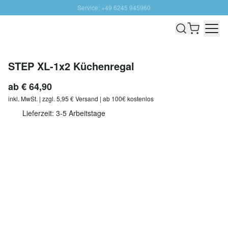
Service: +49 6245 945960
Direkt zum Inhalt
Schnelle Lieferung - Gratis Versand ab 100€
100 Tage Rückgabe
SUNNY SALE: Bis zu 20% Rabatt
STEP XL-1x2 Küchenregal
ab
€ 64,90
inkl. MwSt. | zzgl. 5,95 € Versand | ab 100€ kostenlos
Lieferzeit: 3-5 Arbeitstage
Individuell anpassen
Menge