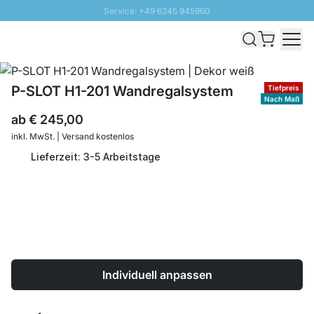
Service: +49 6245 945960
Direkt zum Inhalt
Schnelle Lieferung - Gratis Versand ab 100€
100 Tage Rückgabe
SUNNY SALE: Bis zu 20% Rabatt
P-SLOT H1-201 Wandregalsystem
Tiefpreis
Nach Maß
ab
€ 245,00
inkl. MwSt. | Versand kostenlos
Lieferzeit: 3-5 Arbeitstage
Individuell anpassen
Menge