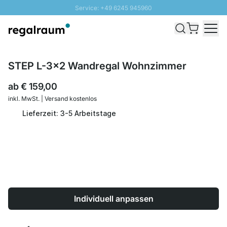
Service: +49 6245 945960
Direkt zum Inhalt
Schnelle Lieferung - Gratis Versand ab 100€
100 Tage Rückgabe
SUNNY SALE: Bis zu 20% Rabatt
STEP L-3x2 Wandregal Wohnzimmer
ab
€ 159,00
inkl. MwSt. | Versand kostenlos
Lieferzeit: 3-5 Arbeitstage
Individuell anpassen
Menge