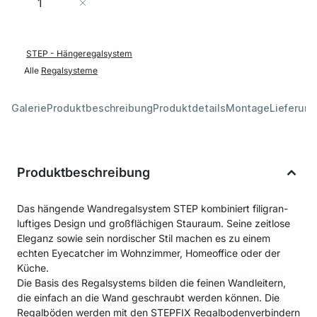
In den Warenkorb
STEP - Hängeregalsystem
Alle
Regalsysteme
Galerie
Produktbeschreibung
Produktdetails
Montage
Lieferung
Produktbeschreibung
Das hängende Wandregalsystem STEP kombiniert filigran-
luftiges Design und großflächigen Stauraum. Seine zeitlose
Eleganz sowie sein nordischer Stil machen es zu einem
echten Eyecatcher im Wohnzimmer, Homeoffice oder der
Küche.
Die Basis des Regalsystems bilden die feinen Wandleitern,
die einfach an die Wand geschraubt werden können. Die
Regalböden werden mit den STEPFIX Regalbodenverbindern