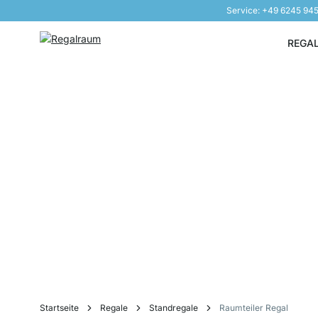
Service: +49 6245 94
Direkt zum Inhalt
REGA
Startseite
Regale
Standregale
Raumteiler Regal