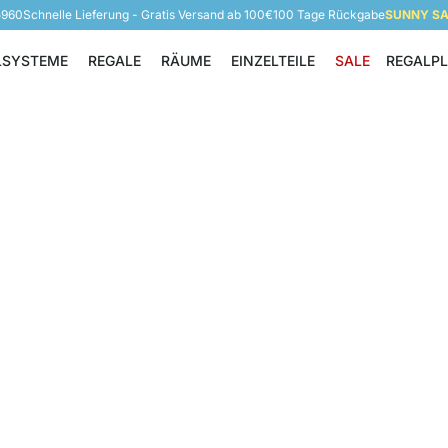
5960
Schnelle Lieferung - Gratis Versand ab 100€
100 Tage Rückgabe
SUNNY SAL
LSYSTEME
REGALE
RÄUME
EINZELTEILE
SALE
REGALP
Regalsysteme
Regale
Räume
Einzelteile