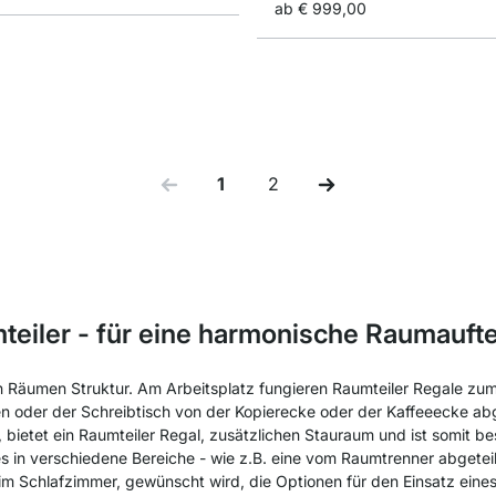
ab
€ 999,00
1
2
Sie lesen gerade Seite
Seite
teiler - für eine harmonische Raumaufte
en Räumen Struktur. Am Arbeitsplatz fungieren Raumteiler Regale zum
ilen oder der Schreibtisch von der Kopierecke oder der Kaffeeecke a
bietet ein Raumteiler Regal, zusätzlichen Stauraum und ist somit beso
 in verschiedene Bereiche - wie z.B. eine vom Raumtrenner abgetei
im Schlafzimmer, gewünscht wird, die Optionen für den Einsatz eines 