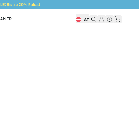
E: Bis zu 20% Rabatt
LANER
AT
Regalplaner