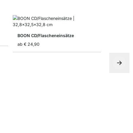
BOON CD/Flascheneinsätze
ab
€ 24,90
BOON Rüc
ab
€ 9,00