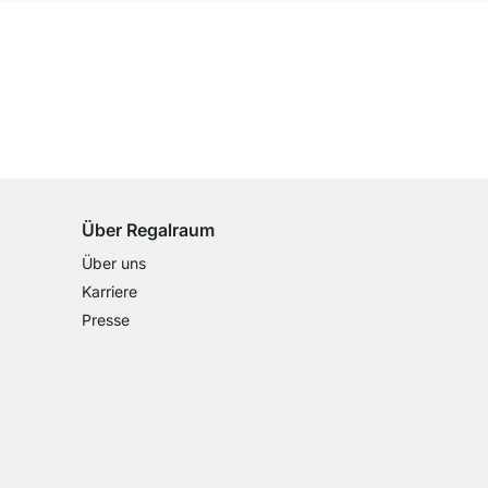
100 Tage Rückgaberecht
für alle Standardartikel
Über Regalraum
Über uns
Karriere
Presse