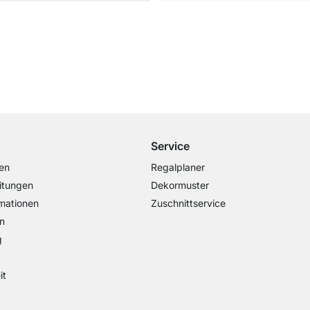
Kostenloser Versand
ab 100€ Bestellwert
Service
en
Regalplaner
itungen
Dekormuster
mationen
Zuschnittservice
n
g
it