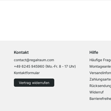
Top Kundenservice
Professionelle Beratung von Experten
Kontakt
Hilfe
contact@regalraum.com
Häufige Frag
+49 6245 945960
(Mo.‑Fr. 8 ‑ 17 Uhr)
Montageanle
Kontaktformular
Versandinfor
Zahlungsarte
Vertrag widerrufen
Rücksendun
Widerruf
Barrierefreihe