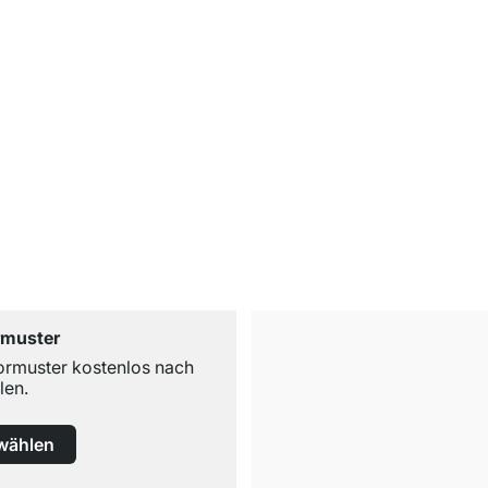
rmuster
ormuster kostenlos nach
len.
wählen