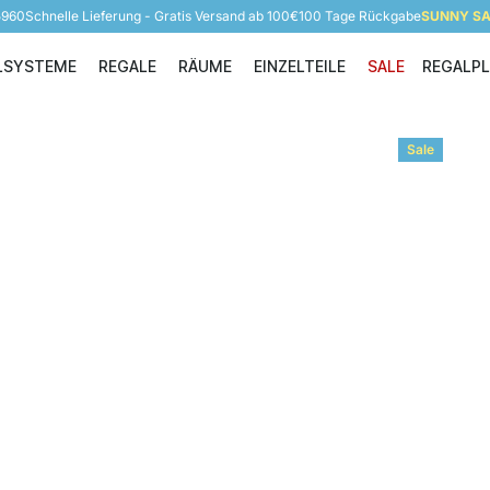
5960
Schnelle Lieferung - Gratis Versand ab 100€
100 Tage Rückgabe
SUNNY SAL
LSYSTEME
REGALE
RÄUME
EINZELTEILE
SALE
REGALP
Regalsysteme
Regale
Räume
Einzelteile
Sale