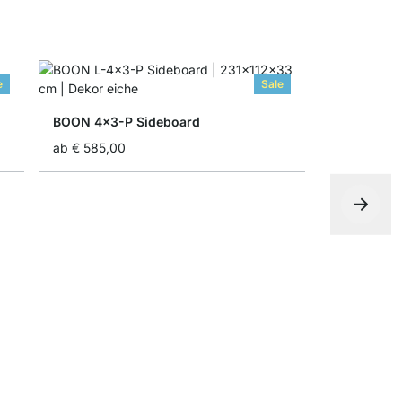
e
Sale
BOON 4x3-P Sideboard
ab
€ 585,00
BOON 1x1 
ab
€ 48,50