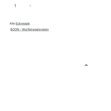
Menge
In den Warenkorb
Alle
Eckregale
BOON - Würfelregalsystem