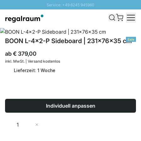
Service: +49 6245 945960
Direkt zum Inhalt
Schnelle Lieferung - Gratis Versand ab 100€
100 Tage Rückgabe
SUNNY SALE: Bis zu 20% Rabatt
BOON L-4x2-P Sideboard | 231x76x35 cm
Sale
ab
€ 379,00
inkl. MwSt. | Versand kostenlos
Lieferzeit: 1 Woche
Individuell anpassen
Menge
In den Warenkorb