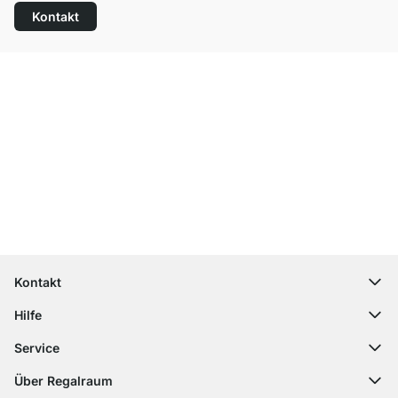
Kontakt
Top Kundenservice
Kostenloser Versand
100 Tage Rückgaberecht
Kontakt
contact@regalraum.com
Hilfe
+49 6245 945960
(Mo.‑Fr. 8 ‑ 17 Uhr)
Häufige Fragen
Service
Kontaktformular
Montageanleitungen
Regalplaner
Über Regalraum
Versandinformationen
Dekormuster