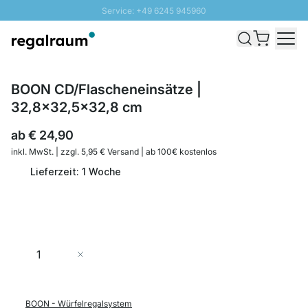
Service: +49 6245 945960
Direkt zum Inhalt
Schnelle Lieferung - Gratis Versand ab 100€
100 Tage Rückgabe
SUNNY SALE: Bis zu 20% Rabatt
BOON CD/Flascheneinsätze |
32,8x32,5x32,8 cm
ab
€ 24,90
inkl. MwSt. | zzgl. 5,95 € Versand | ab 100€ kostenlos
Lieferzeit: 1 Woche
Menge
In den Warenkorb
BOON - Würfelregalsystem