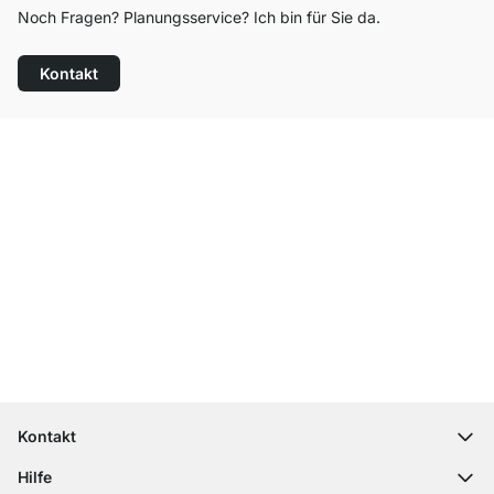
Noch Fragen? Planungsservice? Ich bin für Sie da.
Kontakt
Top Kundenservice
Kostenloser Versand
100 Tage Rückgaberecht
Kontakt
contact@regalraum.com
Hilfe