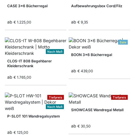
CASE 3x6 Bücherregal
Aufbewahrungsbox Cord/Filz
ab
ab
€ 1.225,00
€ 9,35
Sale
Nach Maß
BOON 3x6 Bücherregal
CLOS-IT 808 Begehbarer
Kleiderschrank
ab
€ 439,00
ab
€ 1.765,00
Tiefpreis
Tiefpreis
Nach Maß
SHOWCASE Wandregal Metall
P-SLOT 101 Wandregalsystem
ab
€ 30,50
ab
€ 125,00