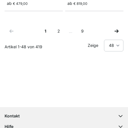
ab
ab
€ 479,00
€ 819,00
1
2
9
…
Sie lesen gerade Seite
Seite
Seite
Zeige
Artikel
1
-
48
von
419
Top Kundenservice
Kostenloser Versand
100 Tage Rückgaberecht
Kontakt
contact@regalraum.com
Hilfe