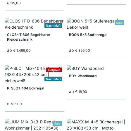
€ 119,00
Sale
Nach Maß
CLOS-IT 606 Begehbarer
BOON 5x5 Stufenregal
Kleiderschrank
ab
ab
€ 1.499,00
€ 399,00
Tiefpreis
BOY Wandboard
Nach Maß
P-SLOT 404 Eckregal
ab
€ 18,90
€ 785,00
Sale