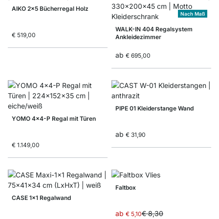
AIKO 2x5 Bücherregal Holz
Nach Maß
WALK-IN 404 Regalsystem
€ 519,00
Ankleidezimmer
ab
€ 695,00
PIPE 01 Kleiderstange Wand
YOMO 4x4-P Regal mit Türen
ab
€ 31,90
€ 1.149,00
Faltbox
CASE 1x1 Regalwand
ab
€ 8,30
€ 5,10