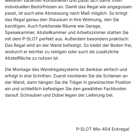
weiteren Varianten kombinieren und passt sich damit Ihren
individuellen Bedürfnissen an. Damit das Regal wie angegossen
passt, ist auch eine Abmessung nach Maß möglich. So bringt
das Regal genau den Stauraum in Ihre Wohnung, den Sie
benötigen. Auch funktionale Räume wie Garage,
Speisekammer, Abstellkammer und Arbeitszimmer statten Sie
mit dem P-SLOT perfekt aus. Außerdem besonders praktisch:
Das Regal wird an der Wand befestigt. So bleibt der Boden frei,
wodurch er leichter zu reinigen oder auch als zusätzliche
Abstellfläche zu nutzen ist.
Die Montage des Wandregalsystems ist denkbar einfach und
erfolgt in drei Schritten. Zuerst montieren Sie die Schienen an
der Wand, dann hängen Sie die Träger in gewünschter Position
ein und schließlich befestigen Sie den gewählten Fachboden
darauf. Schrauben und Dübel liegen der Lieferung bei.
P-SLOT Mix-404 Eckregal