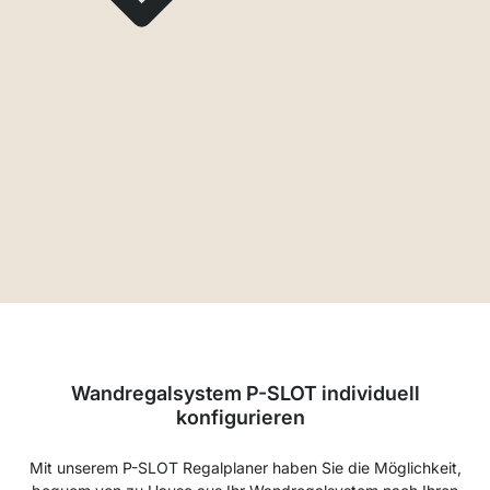
Wandregalsystem P-SLOT individuell
konfigurieren
Mit unserem P-SLOT Regalplaner haben Sie die Möglichkeit,