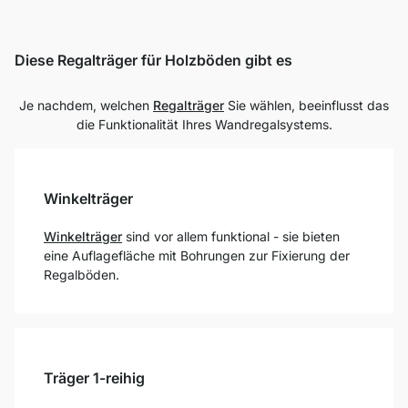
Diese Regalträger für Holzböden gibt es
Je nachdem, welchen
Regalträger
Sie wählen, beeinflusst das
die Funktionalität Ihres Wandregalsystems.
Winkelträger
Winkelträger
sind vor allem funktional - sie bieten
eine Auflagefläche mit Bohrungen zur Fixierung der
Regalböden.
Träger 1-reihig