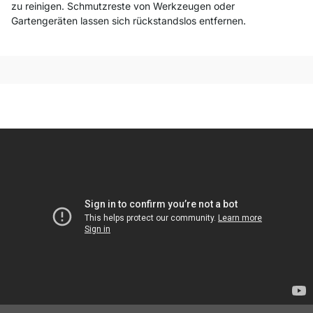
zu reinigen. Schmutzreste von Werkzeugen oder
Gartengeräten lassen sich rückstandslos entfernen.