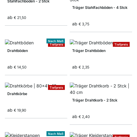
Stahlfachboden - 2 Stck
Träger Stahlfachböden - 4 Stck
ab
€ 21,50
ab
€ 3,75
Nach Maß
Tiefpreis
Tiefpreis
Drahtböden
Träger Drahtböden
ab
ab
€ 14,50
€ 2,35
Tiefpreis
Drahtkörbe
Träger Drahtkorb - 2 Stck
ab
€ 19,90
ab
€ 2,40
Nach Maß