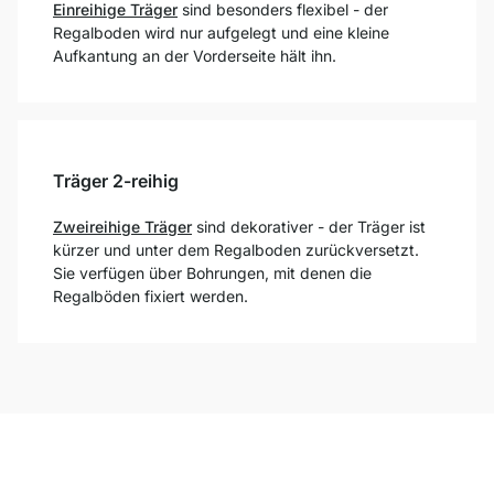
Einreihige Träger
sind besonders flexibel - der
Regalboden wird nur aufgelegt und eine kleine
Aufkantung an der Vorderseite hält ihn.
Träger 2-reihig
Zweireihige Träger
sind dekorativer - der Träger ist
kürzer und unter dem Regalboden zurückversetzt.
Sie verfügen über Bohrungen, mit denen die
Regalböden fixiert werden.