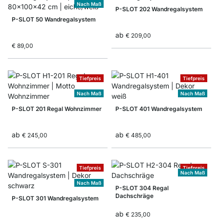
Nach Maß
P-SLOT 202 Wandregalsystem
P-SLOT 50 Wandregalsystem
ab
€ 209,00
€ 89,00
Tiefpreis
Tiefpreis
Nach Maß
Nach Maß
P-SLOT 201 Regal Wohnzimmer
P-SLOT 401 Wandregalsystem
ab
ab
€ 245,00
€ 485,00
Tiefpreis
Tiefpreis
Nach Maß
Nach Maß
P-SLOT 304 Regal
Dachschräge
P-SLOT 301 Wandregalsystem
ab
€ 235,00