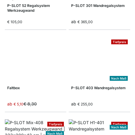
P-SLOT 52 Regalsystem
P-SLOT 301 Wandregalsystem
Werkzeugwand
ab
€ 105,00
€ 365,00
Tiefpreis
Nach Maß
Faltbox
P-SLOT 403 Wandregalsystem
ab
€ 8,30
ab
€ 5,10
€ 255,00
Tiefpreis
Tiefpreis
Nach Maß
Nach Maß