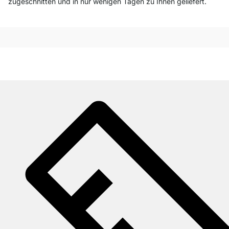
zugeschnitten und in nur wenigen Tagen zu Ihnen geliefert.