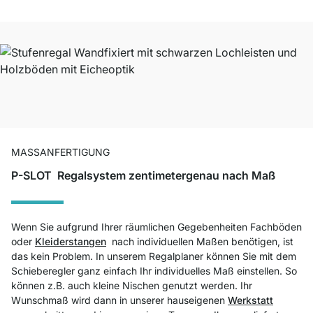
MASSANFERTIGUNG
P-SLOT Regalsystem zentimetergenau nach Maß
Wenn Sie aufgrund Ihrer räumlichen Gegebenheiten Fachböden
oder
Kleiderstangen
nach individuellen Maßen benötigen, ist
das kein Problem. In unserem Regalplaner können Sie mit dem
Schieberegler ganz einfach Ihr individuelles Maß einstellen. So
können z.B. auch kleine Nischen genutzt werden
. Ihr
Wunschmaß wird dann in unserer hauseigenen
Werkstatt