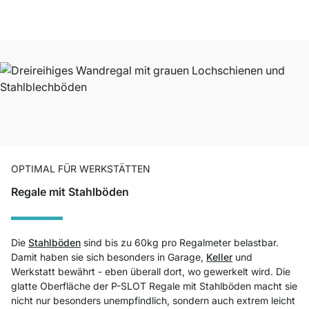
OPTIMAL FÜR WERKSTÄTTEN
Regale mit Stahlböden
Die
Stahlböden
sind bis zu 60kg pro Regalmeter belastbar.
Damit haben sie sich besonders in Garage,
Keller
und
Werkstatt bewährt - eben überall dort, wo gewerkelt wird. Die
glatte Oberfläche der P-SLOT Regale mit Stahlböden macht sie
nicht nur besonders unempfindlich, sondern auch extrem leicht