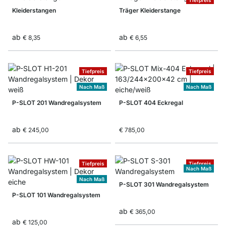
Tiefpreis
Kleiderstangen
Träger Kleiderstange
ab
ab
€ 8,35
€ 6,55
Tiefpreis
Tiefpreis
Nach Maß
Nach Maß
P-SLOT 201 Wandregalsystem
P-SLOT 404 Eckregal
ab
€ 245,00
€ 785,00
Tiefpreis
Tiefpreis
Nach Maß
Nach Maß
P-SLOT 301 Wandregalsystem
P-SLOT 101 Wandregalsystem
ab
€ 365,00
ab
€ 125,00