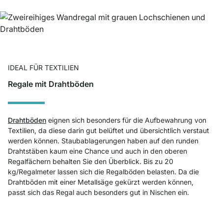
IDEAL FÜR TEXTILIEN
Regale mit Drahtböden
Drahtböden
eignen sich besonders für die Aufbewahrung von
Textilien, da diese darin gut belüftet und übersichtlich verstaut
werden können. Staubablagerungen haben auf den runden
Drahtstäben kaum eine Chance und auch in den oberen
Regalfächern behalten Sie den Überblick. Bis zu 20
kg/Regalmeter lassen sich die Regalböden belasten. Da die
Drahtböden mit einer Metallsäge gekürzt werden können,
passt sich das Regal auch besonders gut in Nischen ein.