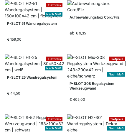
Tiefpreis
Nach Maß
Aufbewahrungsbox Cord/Filz
P-SLOT 51 Wandregalsystem
ab
€ 9,35
€ 159,00
Tiefpreis
Tiefpreis
Nach Maß
Nach Maß
P-SLOT 25 Wandregalsystem
P-SLOT 308 Regalsystem
Werkzeugwand
€ 44,50
€ 405,00
Tiefpreis
Tiefpreis
Nach Maß
Nach Maß