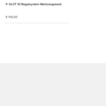
P-SLOT 52 Regalsystem Werkzeugwand
€ 105,00
P-SLOT 350 Waschma
€ 479,00