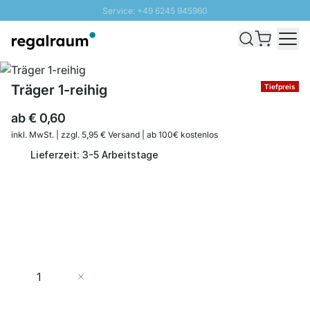
Service: +49 6245 945960
Direkt zum Inhalt
Schnelle Lieferung - Gratis Versand ab 100€
100 Tage Rückgabe
SUNNY SALE: Bis zu 20% Rabatt
Träger 1-reihig
Tiefpreis
ab
€ 0,60
inkl. MwSt. | zzgl. 5,95 € Versand | ab 100€ kostenlos
Lieferzeit: 3-5 Arbeitstage
Menge
In den Warenkorb