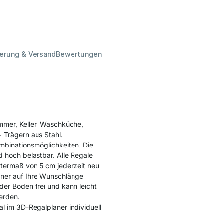
ferung & Versand
Bewertungen
mmer, Keller, Waschküche,
Trägern aus Stahl.
ombinationsmöglichkeiten. Die
d hoch belastbar. Alle Regale
stermaß von 5 cm jederzeit neu
aner auf Ihre Wunschlänge
er Boden frei und kann leicht
werden.
l im 3D-Regalplaner individuell