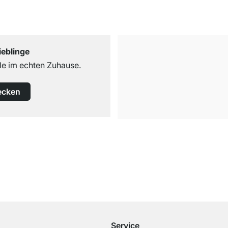
ieblinge
e im echten Zuhause.
ecken
Kostenloser Versand
ab 100€ Bestellwert
Service