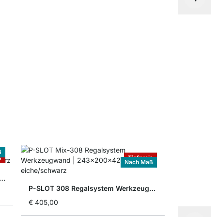
Stahlfachb
ab
€ 21,50
ß
s
Tiefpreis
Nach Maß
OT 52 Regalsystem Werkzeugwand
P-SLOT 308 Regalsystem Werkzeugwand
€ 405,00