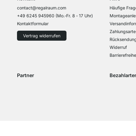
contact@regalraum.com
Häufige Frag
+49 6245 945960
(Mo.‑Fr. 8 ‑ 17 Uhr)
Montageanle
Kontaktformular
Versandinfor
Zahlungsarte
Vertrag widerrufen
Rücksendun
Widerruf
Barrierefreihe
Partner
Bezahlarte
Versand mit GLS
Versand mit Schenker
Zahlung mit 
Zahlu
Zahlung mit 