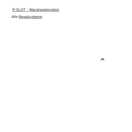
P-SLOT - Wandregalsystem
Alle
Regalsysteme