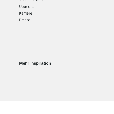
Über uns
Karriere
Presse
Mehr Inspiration
Social media Instagram
Social media Facebook
Social media Pinterest
Social media Youtube
eln
chseln
d wechseln