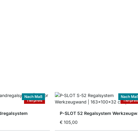
Nach Maß
Nach Ma
Tiefpreis
Tiefprei
dregalsystem
P-SL
€ 105,00