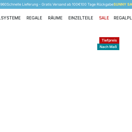
5960
Schnelle Lieferung - Gratis Versand ab 100€
100 Tage Rückgabe
SUNNY SAL
LSYSTEME
REGALE
RÄUME
EINZELTEILE
SALE
REGALP
Regalsysteme
Regale
Räume
Einzelteile
Tiefpreis
Nach Maß