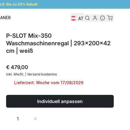
E: Bis zu 20% Rabatt
LANER
AT
Regalplaner
P-SLOT Mix-350
Waschmaschinenregal | 293x200x42
cm | weiß
€ 479,00
inkl. MwSt. | Versand kostenlos
Lieferzeit: Woche vom 17/08/2026
Individuell anpassen
Menge
In den Warenkorb