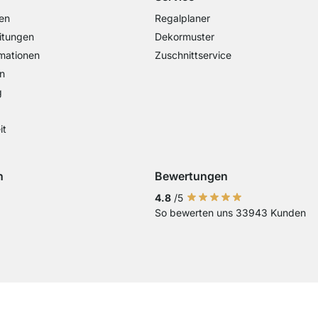
en
Regalplaner
itungen
Dekormuster
mationen
Zuschnittservice
n
g
it
n
Bewertungen
Visa
ng mit Mastercard
Zahlung mit Paypal
Zahlung mit EPS
Zahlung mit Sofort Kasse
4.8
/5
So bewerten uns 33943 Kunden
Vorkasse
Current country
Lieferland wechseln
Lieferland wechseln
Lieferland wechseln
Lieferland wechseln
Lieferland wechseln
Lieferland wechseln
Lieferland wechs
Lieferland we
Lieferlan
Lieferländer