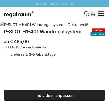
Service: +49 6245 945960
Direkt zum Inhalt
Schnelle Lieferung - Gratis Versand ab 100€
100 Tage Rückgabe
SUNNY SALE: Bis zu 20% Rabatt
P-SLOT H1-401 Wandregalsystem
Tiefpreis
Nach Maß
ab
€ 485,00
inkl. MwSt. | Versand kostenlos
Lieferzeit: 3-5 Arbeitstage
Individuell anpassen
Menge