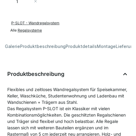
In den Warenkorb
P-SLOT - Wandregalsystem
Alle
Regalsysteme
Galerie
Produktbeschreibung
Produktdetails
Montage
Lieferung
Produktbeschreibung
Flexibles und zeitloses Wandregalsystem für Speisekammer,
Keller, Waschküche, Studentenwohnung und Ladenbau mit
Wandschienen + Trägern aus Stahl.
Das Regalsystem P-SLOT ist ein Klassiker mit vielen
Kombinationsmöglichkeiten. Die geschlitzten Regalschienen
und Träger sind flexibel und hoch belastbar. Alle Regale
lassen sich mit weiteren Bauteilen ergänzen und im
Rastermaß von 5 cm jederzeit neu arrangieren. Holz- und